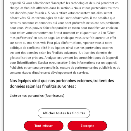
Illustration
Illustration
appareil. Si vous sélectionnez "J'accepte", les technologies de suivi prendront en
précédente
suivante
charge les finalités affichées dans la section « Nous et nos partenaires traitons
des données pour fournir ». Si vous retirez votre consentement, elles seront
désactivées. Si les technologies de suivi sont désactivées, il est possible que
certains contenus et annonces qui vous sont présentés ne soient pas pertinents
PARIS PRIX
pour vous. Vous pouvez faire réapparaître ce menu pour modifier vos choix ou
pour retirer votre consentement à tout moment en cliquant sur le lien "Gérer
Table basse design firmin 110m marron & or
mes préférences" en bas de page. Les choix que vous avez fait auront un effet
Informations Techniques : Dimensions : L. 110 x P. 59 x H. 38
sur notre ou nos sites web. Pour plus d’informations, reportez-vous à notre
cm Matières : Bois & Métal Spécificités : Tendance &
politique de confidentialité. Nos équipes ainsi que nos partenaires externes
Pratique Table Basse Design Forme Rectangulaire 2 Tiroirs
En savoir +
traitent des données selon les finalités suivantes : Utiliser des données de
1 Niche Montage très facile Nombre de colis : 1 Poids : 19 kg
géolocalisation précises. Analyser activement les caractéristiques de l’appareil
Vendu par
Paris Prix
pour l’identification. Stocker et/ou accéder à des informations sur un appareil.
Couleur : Marron & Or
Publicités et contenu personnalisés, mesure de performance des publicités et du
Livraison dès 1/2 semaines
contenu, études d’audience et développement de services.
29,99€
Plus d'options
Nos équipes ainsi que nos partenaires externes, traitent des
données selon les finalités suivantes :
126,99€
155,99€
Vendu par
Paris Prix
Liste de nos partenaires (fournisseurs)
Livraison dès 7/8 jours
4,99€
Afficher toutes les finalités
Plus d'options
Tout refuser
J'accepte
190,46€
Vendu par
Multishop