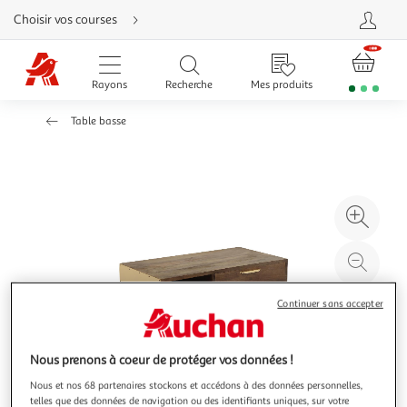
Aller
Choisir vos courses
directement
au
contenu
Aller
directement
Rayons
Recherche
Mes produits
à
la
recherche
Table basse
Aller
directement
à
la
navigation
Aller
directement
à
Agr
la
rubrique
l'il
besoin
d'aide
à
Réd
20
l'il
à
Par
Continuer sans accepter
100
le
%
pro
Nous prenons à coeur de protéger vos données !
Nous et nos 68 partenaires stockons et accédons à des données personnelles,
telles que des données de navigation ou des identifiants uniques, sur votre