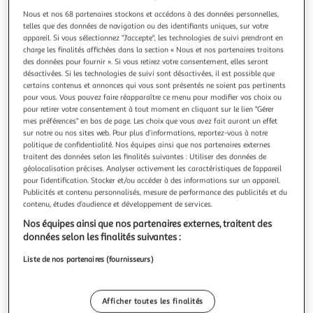
Illustration
Illustration
Nous et nos 68 partenaires stockons et accédons à des données personnelles,
précédente
suivante
telles que des données de navigation ou des identifiants uniques, sur votre
appareil. Si vous sélectionnez "J'accepte", les technologies de suivi prendront en
charge les finalités affichées dans la section « Nous et nos partenaires traitons
Nouveauté
des données pour fournir ». Si vous retirez votre consentement, elles seront
désactivées. Si les technologies de suivi sont désactivées, il est possible que
PARIS PRIX
certains contenus et annonces qui vous sont présentés ne soient pas pertinents
pour vous. Vous pouvez faire réapparaître ce menu pour modifier vos choix ou
Suspension en métal design vénus 34cm gris
pour retirer votre consentement à tout moment en cliquant sur le lien "Gérer
Informations Techniques : Dimensions : L. 34 x l. 34 x H. 34
mes préférences" en bas de page. Les choix que vous avez fait auront un effet
cm Matières : Métal Spécificités : Tendance & Déco
sur notre ou nos sites web. Pour plus d’informations, reportez-vous à notre
Suspension design Fonctionne avec 4 Ampoules (non
En savoir +
politique de confidentialité. Nos équipes ainsi que nos partenaires externes
fournies) Douille E14 Nombre de colis : 1 Poids : 2,1 kg
Vendu par
Multishop
traitent des données selon les finalités suivantes : Utiliser des données de
Couleur : Argent
géolocalisation précises. Analyser activement les caractéristiques de l’appareil
pour l’identification. Stocker et/ou accéder à des informations sur un appareil.
Livraison dès 7/8 jours
Publicités et contenu personnalisés, mesure de performance des publicités et du
4,99€
contenu, études d’audience et développement de services.
Plus d'options
Nos équipes ainsi que nos partenaires externes, traitent des
74,70€
Vendu par
Multishop
données selon les finalités suivantes :
Liste de nos partenaires (fournisseurs)
Livraison dès 1/2 semaines
8,99€
Plus d'options
Afficher toutes les finalités