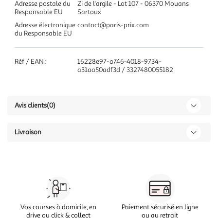
Adresse postale du
Zi de l'argile - Lot 107 - 06370 Mouans
Responsable EU
Sartoux
Adresse électronique
contact@paris-prix.com
du Responsable EU
Réf / EAN :
16228e97-a746-4018-9734-
a31aa50adf3d / 3327480055182
Avis clients
(0)
Livraison
Vos courses à domicile, en
Paiement sécurisé en ligne
drive ou click & collect
ou au retrait