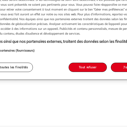
Vendu p
vous sont présentés ne soient pas pertinents pour vous. Vous pouvez faire réapparaître ce me
pour retirer votre consentement à tout moment en cliquant sur le lien "Gérer mes préférences" 
-41 %
 vous avez fait auront un effet sur notre ou nos sites web. Pour plus d’informations, reportez-v
confidentialité. Nos équipes ainsi que nos partenaires externes traitent des données selon les fi
38,99€
 données de géolocalisation précises. Analyser activement les caractéristiques de l’appareil pour 
22,99
 accéder à des informations sur un appareil. Publicités et contenu personnalisés, mesure de p
 du contenu, études d’audience et développement de services.
s ainsi que nos partenaires externes, traitent des données selon les finalité
partenaires (fournisseurs)
toutes les finalités
Tout refuser
J'