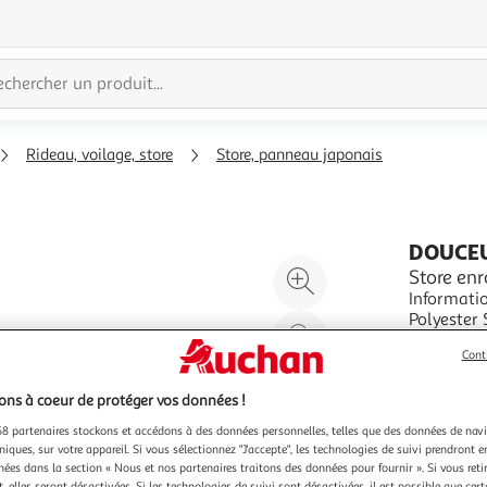
Rideau, voilage, store
Store, panneau japonais
DOUCEU
Agrandir
Store en
Informatio
l'illustration
Polyester Spécificités : Natu
à
Réduire
Feuillage 
En savoir 
200%
l'illustration
Cont
Vendu par
P
à
Partager
ns à coeur de protéger vos données !
100
le
8 partenaires stockons et accédons à des données personnelles, telles que des données de nav
%
produit
niques, sur votre appareil. Si vous sélectionnez "J'accepte", les technologies de suivi prendront e
chées dans la section « Nous et nos partenaires traitons des données pour fournir ». Si vous retir
 elles seront désactivées. Si les technologies de suivi sont désactivées, il est possible que cer