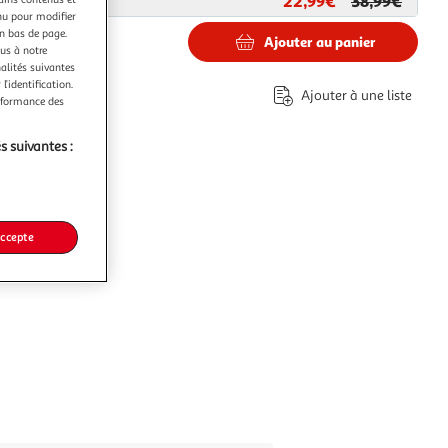
22,99€
38,99€
ar
Paris Prix
nu pour modifier
en bas de page.
Ajouter au panier
ous à notre
nalités suivantes
l’identification.
€
Ajouter à une liste
erformance des
s suivantes :
accepte