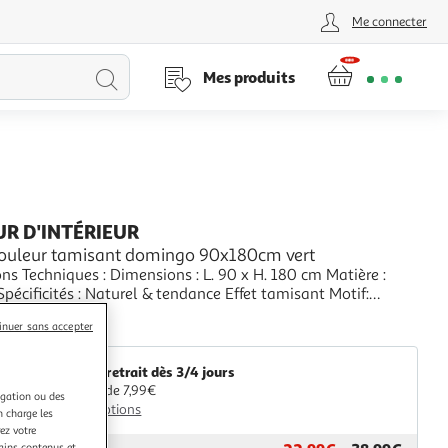
Me connecter
Lancer
Mes produits
la
recherche
R D'INTÉRIEUR
rouleur tamisant domingo 90x180cm vert
ns Techniques : Dimensions : L. 90 x H. 180 cm Matière :
rel & tendance Effet tamisant Motif:
exotique & Toucans Enrouleur Couleur : Vert
+
inuer sans accepter
aris Prix
Livr. ou retrait dès 3/4 jours
A partir de 7,99€
igation ou des
Plus d'options
n charge les
ez votre
tains contenus et