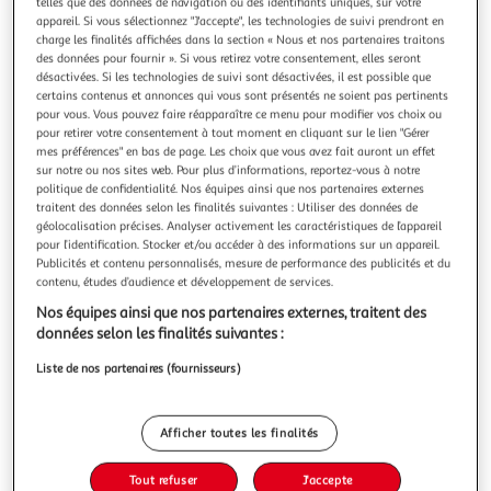
Illustration
Illustration
telles que des données de navigation ou des identifiants uniques, sur votre
appareil. Si vous sélectionnez "J'accepte", les technologies de suivi prendront en
précédente
suivante
charge les finalités affichées dans la section « Nous et nos partenaires traitons
des données pour fournir ». Si vous retirez votre consentement, elles seront
désactivées. Si les technologies de suivi sont désactivées, il est possible que
certains contenus et annonces qui vous sont présentés ne soient pas pertinents
DOUCEUR D'INTÉRIEUR
pour vous. Vous pouvez faire réapparaître ce menu pour modifier vos choix ou
Store enrouleur occultant occult 90x180cm gris
pour retirer votre consentement à tout moment en cliquant sur le lien "Gérer
mes préférences" en bas de page. Les choix que vous avez fait auront un effet
Informations Techniques : Dimensions : L. 90 x H. 180 cm
sur notre ou nos sites web. Pour plus d’informations, reportez-vous à notre
Matière : Polyester Spécificités : Pratique et tendance Facile
politique de confidentialité. Nos équipes ainsi que nos partenaires externes
à poser Poids : 0,650 kg Couleur : Gris
En savoir +
traitent des données selon les finalités suivantes : Utiliser des données de
Vendu par
Paris Prix
géolocalisation précises. Analyser activement les caractéristiques de l’appareil
pour l’identification. Stocker et/ou accéder à des informations sur un appareil.
Livr. ou retrait dès 3/4 jours
Publicités et contenu personnalisés, mesure de performance des publicités et du
A partir de 7,99€
contenu, études d’audience et développement de services.
Plus d'options
Nos équipes ainsi que nos partenaires externes, traitent des
données selon les finalités suivantes :
28,99€
38,99€
Vendu par
Paris Prix
Liste de nos partenaires (fournisseurs)
-26 %
Ajouter au panier
38,99€
Afficher toutes les finalités
28,99€
Ajouter à une liste
Tout refuser
J'accepte