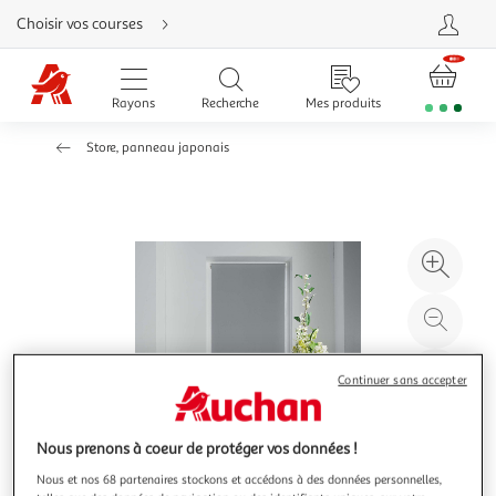
Aller
Choisir vos courses
directement
au
contenu
Aller
directement
Rayons
Recherche
Mes produits
à
la
recherche
Store, panneau japonais
Aller
directement
à
la
navigation
Aller
directement
à
Agr
la
rubrique
l'il
besoin
d'aide
à
Réd
20
l'il
à
Par
Continuer sans accepter
100
le
%
pro
Nous prenons à coeur de protéger vos données !
Nous et nos 68 partenaires stockons et accédons à des données personnelles,