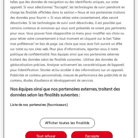
Illustration
Illustration
telles que des données de navigation ou des identifiants uniques, sur votre
appareil. Si vous sélectionnez "J'accepte", les technologies de suivi prendront en
précédente
suivante
charge les finalités affichées dans la section « Nous et nos partenaires traitons
des données pour fournir ». Si vous retirez votre consentement, elles seront
désactivées. Si les technologies de suivi sont désactivées, il est possible que
certains contenus et annonces qui vous sont présentés ne soient pas pertinents
BEBE DOUCEUR
pour vous. Vous pouvez faire réapparaître ce menu pour modifier vos choix ou
Set repas 4 pièces bébé forêt magique rose
pour retirer votre consentement à tout moment en cliquant sur le lien "Gérer
Informations Techniques : Matière : Plastique Spécificités :
mes préférences" en bas de page. Les choix que vous avez fait auront un effet
Pratique & Utile Set Repas Pour Bébé 4 Pièces Imprimé
sur notre ou nos sites web. Pour plus d’informations, reportez-vous à notre
politique de confidentialité. Nos équipes ainsi que nos partenaires externes
Forêt Contient : 1 Assiette 2 Couverts 1 Tasse Poids : 0,054
En savoir +
traitent des données selon les finalités suivantes : Utiliser des données de
kg Couleur : Rose
Vendu par
Paris Prix
géolocalisation précises. Analyser activement les caractéristiques de l’appareil
pour l’identification. Stocker et/ou accéder à des informations sur un appareil.
Livr. ou retrait dès 3/4 jours
Publicités et contenu personnalisés, mesure de performance des publicités et du
A partir de 7,99€
contenu, études d’audience et développement de services.
Plus d'options
Nos équipes ainsi que nos partenaires externes, traitent des
données selon les finalités suivantes :
6,99€
9,99€
Vendu par
Paris Prix
Liste de nos partenaires (fournisseurs)
-30 %
Ajouter au panier
9,99€
Afficher toutes les finalités
6,99€
Ajouter à une liste
Tout refuser
J'accepte