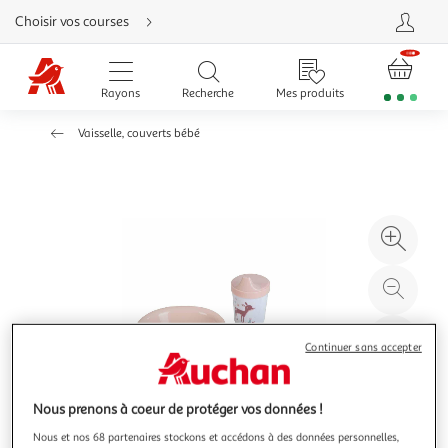
Aller
Choisir vos courses
directement
au
contenu
Aller
directement
Rayons
Recherche
Mes produits
à
la
recherche
Vaisselle, couverts bébé
Aller
directement
à
la
navigation
Aller
directement
à
Agr
la
rubrique
l'il
besoin
d'aide
à
Réd
20
l'il
à
Par
Continuer sans accepter
100
le
%
pro
Nous prenons à coeur de protéger vos données !
Nous et nos 68 partenaires stockons et accédons à des données personnelles,