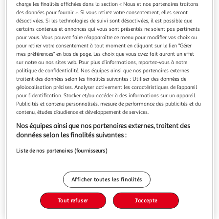
charge les finalités affichées dans la section « Nous et nos partenaires traitons
des données pour fournir ». Si vous retirez votre consentement, elles seront
désactivées. Si les technologies de suivi sont désactivées, il est possible que
certains contenus et annonces qui vous sont présentés ne soient pas pertinents
pour vous. Vous pouvez faire réapparaître ce menu pour modifier vos choix ou
pour retirer votre consentement à tout moment en cliquant sur le lien "Gérer
HOMEA
mes préférences" en bas de page. Les choix que vous avez fait auront un effet
Sac cadeau imprimé love rose 14cm rouge
sur notre ou nos sites web. Pour plus d’informations, reportez-vous à notre
Informations Techniques : Dimensions : L. 10 x l. 6,5 x H. 14,5
politique de confidentialité. Nos équipes ainsi que nos partenaires externes
cm Matière : Papier Spécificités : Pratique & Utile Sac
traitent des données selon les finalités suivantes : Utiliser des données de
Cadeau Poignée & Ruban inclus A Motifs Facile d'entretien
géolocalisation précises. Analyser activement les caractéristiques de l’appareil
En savoir +
pour l’identification. Stocker et/ou accéder à des informations sur un appareil.
& d'utilisation Couleur : Rouge
Publicités et contenu personnalisés, mesure de performance des publicités et du
Vous voulez connaître le prix de ce produit ?
contenu, études d’audience et développement de services.
Afficher le prix
Nos équipes ainsi que nos partenaires externes, traitent des
données selon les finalités suivantes :
Liste de nos partenaires (fournisseurs)
Description
Afficher toutes les finalités
Caractéristiques
Tout refuser
J'accepte