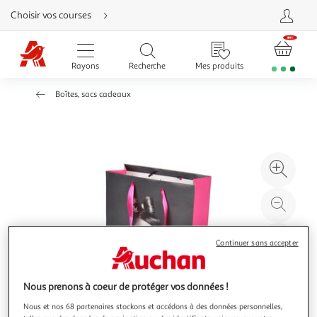
Aller
Choisir vos courses
directement
au
contenu
Aller
directement
Rayons
Recherche
Mes produits
à
la
recherche
Boîtes, sacs cadeaux
Aller
directement
à
la
navigation
Aller
directement
à
Agr
la
rubrique
l'il
besoin
d'aide
à
Réd
20
l'il
à
Par
Continuer sans accepter
100
le
%
pro
Nous prenons à coeur de protéger vos données !
Nous et nos 68 partenaires stockons et accédons à des données personnelles,