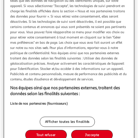
telles que des données de navigation ou des identifiants uniques, sur votre
appareil. Si vous sélectionnez "J'accepte", les technologies de suivi prendront en
charge les finalités affichées dans la section « Nous et nos partenaires traitons
des données pour fournir ». Si vous retirez votre consentement, elles seront
désactivées. Si les technologies de suivi sont désactivées, il est possible que
certains contenus et annonces qui vous sont présentés ne soient pas pertinents
HOMEA
pour vous. Vous pouvez faire réapparaître ce menu pour modifier vos choix ou
Sac cadeau imprimé fashion 29cm gris & rose
pour retirer votre consentement à tout moment en cliquant sur le lien "Gérer
mes préférences" en bas de page. Les choix que vous avez fait auront un effet
Informations Techniques : Dimensions : L. 22 x l. 9 x H. 29
sur notre ou nos sites web. Pour plus d’informations, reportez-vous à notre
cm Matière : Papier Spécificités : Pratique & Utile Sac
politique de confidentialité. Nos équipes ainsi que nos partenaires externes
Cadeau Poignée & Ruban inclus A Motifs Facile d'entretien
En savoir +
traitent des données selon les finalités suivantes : Utiliser des données de
& d'utilisation Couleur : Gris & Rose
Vendu par
Paris Prix
géolocalisation précises. Analyser activement les caractéristiques de l’appareil
pour l’identification. Stocker et/ou accéder à des informations sur un appareil.
Livr. ou retrait dès 3/4 jours
Publicités et contenu personnalisés, mesure de performance des publicités et du
A partir de 7,99€
contenu, études d’audience et développement de services.
Plus d'options
Nos équipes ainsi que nos partenaires externes, traitent des
données selon les finalités suivantes :
3,99€
4,99€
Vendu par
Paris Prix
Liste de nos partenaires (fournisseurs)
-20 %
Ajouter au panier
4,99€
Afficher toutes les finalités
3,99€
Ajouter à une liste
Tout refuser
J'accepte