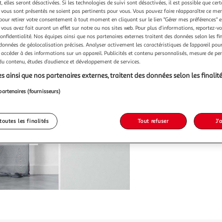
Vendu p
 elles seront désactivées. Si les technologies de suivi sont désactivées, il est possible que cer
vous sont présentés ne soient pas pertinents pour vous. Vous pouvez faire réapparaître ce me
-43 %
pour retirer votre consentement à tout moment en cliquant sur le lien "Gérer mes préférences" 
 vous avez fait auront un effet sur notre ou nos sites web. Pour plus d’informations, reportez-v
20,99€
confidentialité. Nos équipes ainsi que nos partenaires externes traitent des données selon les fi
11,99
 données de géolocalisation précises. Analyser activement les caractéristiques de l’appareil pour 
 accéder à des informations sur un appareil. Publicités et contenu personnalisés, mesure de p
 du contenu, études d’audience et développement de services.
s ainsi que nos partenaires externes, traitent des données selon les finalité
partenaires (fournisseurs)
toutes les finalités
Tout refuser
J'