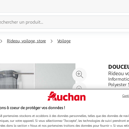
Rideau, voilage, store
Voilage
DOUCEU
Agrandir
Rideau vo
Informatio
l'illustration
Polyester Spécificités : Mod
à
Réduire
Contient 8
En savoir 
200%
l'illustration
Anthracit
Vendu par
P
Cont
à
Partager
ns à coeur de protéger vos données !
100
le
%
produit
8 partenaires stockons et accédons à des données personnelles, telles que des données de nav
niques, sur votre appareil. Si vous sélectionnez "J'accepte", les technologies de suivi prendront e
chées dans la section « Nous et nos partenaires traitons des données pour fournir ». Si vous retir