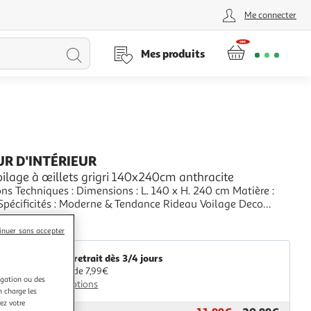
Me connecter
Lancer
Mes produits
la
recherche
R D'INTÉRIEUR
ilage à œillets grigri 140x240cm anthracite
ns Techniques : Dimensions : L. 140 x H. 240 cm Matière :
erne & Tendance Rideau Voilage Deco
 Oeillets Forme Rectangulaire A Motifs Couleur :
+
e
aris Prix
inuer sans accepter
Livr. ou retrait dès 3/4 jours
A partir de 7,99€
igation ou des
Plus d'options
n charge les
ez votre