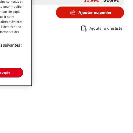
11,99€
20,99€
ar
Paris Prix
tains contenus et
nu pour modifier
en bas de page.
Ajouter au panier
ous à notre
nalités suivantes
€
l’identification.
Ajouter à une liste
erformance des
s suivantes :
accepte