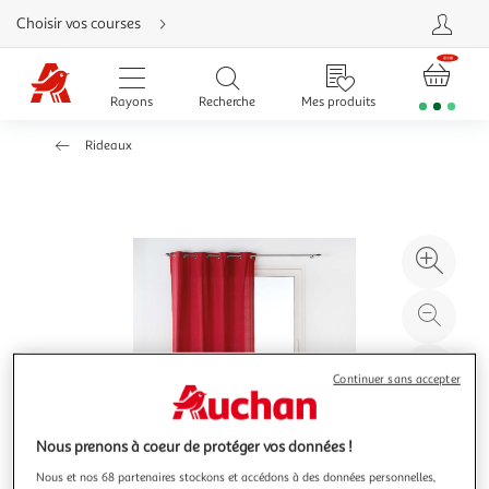
Aller
Choisir vos courses
directement
au
contenu
Aller
directement
Rayons
Recherche
Mes produits
à
la
recherche
Rideaux
Aller
directement
à
la
navigation
Aller
directement
à
Agr
la
rubrique
l'il
besoin
d'aide
à
Réd
20
l'il
à
Par
Continuer sans accepter
100
le
%
pro
Nous prenons à coeur de protéger vos données !
Nous et nos 68 partenaires stockons et accédons à des données personnelles,