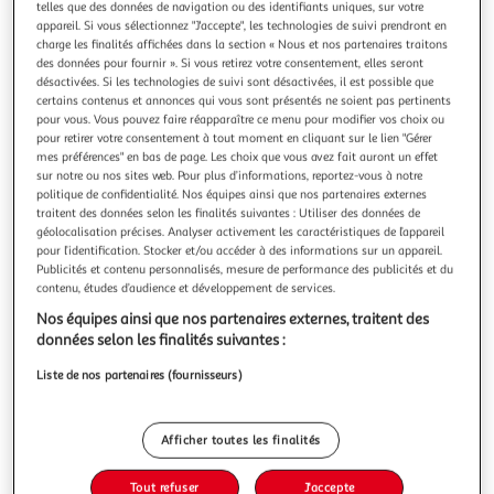
Illustration
Illustration
telles que des données de navigation ou des identifiants uniques, sur votre
appareil. Si vous sélectionnez "J'accepte", les technologies de suivi prendront en
précédente
suivante
charge les finalités affichées dans la section « Nous et nos partenaires traitons
des données pour fournir ». Si vous retirez votre consentement, elles seront
désactivées. Si les technologies de suivi sont désactivées, il est possible que
certains contenus et annonces qui vous sont présentés ne soient pas pertinents
DOUCEUR D'INTÉRIEUR
pour vous. Vous pouvez faire réapparaître ce menu pour modifier vos choix ou
Rideau à œillets twily 135x260cm rouge
pour retirer votre consentement à tout moment en cliquant sur le lien "Gérer
Informations Techniques : Dimensions : L. 135 x H. 260 cm
mes préférences" en bas de page. Les choix que vous avez fait auront un effet
Matières : 60% Coton & 40% Polyester Spécificités :
sur notre ou nos sites web. Pour plus d’informations, reportez-vous à notre
politique de confidentialité. Nos équipes ainsi que nos partenaires externes
Pratique & Utile Rideau unicolore Avec 8 œillets Tissu
En savoir +
traitent des données selon les finalités suivantes : Utiliser des données de
recyclé Entretien : Lavage à la main Pas de séchage en
Vendu par
Paris Prix
géolocalisation précises. Analyser activement les caractéristiques de l’appareil
machine Repassage à 110° Poids : 0,73 kg Couleur : Rouge
pour l’identification. Stocker et/ou accéder à des informations sur un appareil.
Livr. ou retrait dès 1/2 semaines
Publicités et contenu personnalisés, mesure de performance des publicités et du
A partir de 7,99€
contenu, études d’audience et développement de services.
Plus d'options
Nos équipes ainsi que nos partenaires externes, traitent des
données selon les finalités suivantes :
18,99€
23,99€
Vendu par
Paris Prix
Liste de nos partenaires (fournisseurs)
-21 %
Ajouter au panier
23,99€
Afficher toutes les finalités
18,99€
Ajouter à une liste
Tout refuser
J'accepte