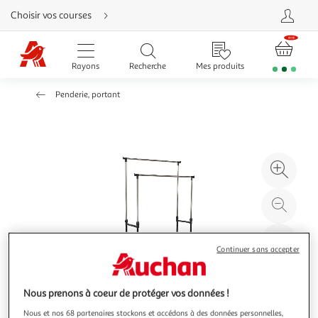
Aller
Choisir vos courses
directement
au
contenu
Aller
directement
Rayons
Recherche
Mes produits
à
la
recherche
Penderie, portant
Aller
directement
à
la
navigation
Aller
directement
à
Agr
la
rubrique
l'il
besoin
d'aide
à
Réd
20
l'il
à
Par
Continuer sans accepter
100
le
%
pro
Nous prenons à coeur de protéger vos données !
Nous et nos 68 partenaires stockons et accédons à des données personnelles,