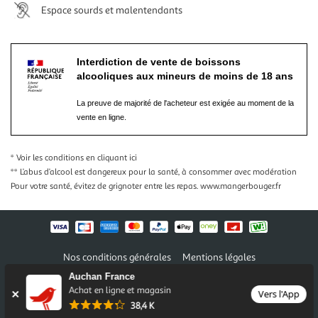
Espace sourds et malentendants
Interdiction de vente de boissons
alcooliques aux mineurs de moins de 18 ans
La preuve de majorité de l'acheteur est exigée au moment de la
vente en ligne.
* Voir les conditions
en cliquant ici
** L’abus d’alcool est dangereux pour la santé, à consommer avec modération
Pour votre santé, évitez de grignoter entre les repas.
www.mangerbouger.fr
Nos conditions générales
Mentions légales
Conditions des offres et promotions
Gérer mes préférences
Auchan France
Politique de confidentialité
Informations légales marketplace
Achat en ligne et magasin
Vers l'App
38,4 K
Auchan 2026 © Tous droits réservés