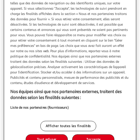
Illustration
Illustration
telles que des données de navigation ou des identifiants uniques, sur votre
précédente
suivante
appareil. Si vous sélectionnez "J'accepte", les technologies de suivi prendront en
charge les finalités affichées dans la section « Nous et nos partenaires traitons
des données pour fournir ». Si vous retirez votre consentement, elles seront
désactivées. Si les technologies de suivi sont désactivées, il est possible que
JE CHERCHE UNE IDEE
certains contenus et annonces qui vous sont présentés ne soient pas pertinents
pour vous. Vous pouvez faire réapparaître ce menu pour modifier vos choix ou
Portant à vêtements roulettes double 160cm noir
pour retirer votre consentement à tout moment en cliquant sur le lien "Gérer
Informations Techniques : Dimensions : L. 83 x l. 53 x H. 90-
mes préférences" en bas de page. Les choix que vous avez fait auront un effet
160 cm Matière : Métal Spécificités : Pratique & Utile
sur notre ou nos sites web. Pour plus d’informations, reportez-vous à notre
Portant à Vêtements Sur Roulettes Contient 2 Barres
En savoir +
politique de confidentialité. Nos équipes ainsi que nos partenaires externes
Hauteur réglable (de 90 à 160 cm) Charge maximale : 10
traitent des données selon les finalités suivantes : Utiliser des données de
Vendu par
Paris Prix
géolocalisation précises. Analyser activement les caractéristiques de l’appareil
kg Couleur : Noir
pour l’identification. Stocker et/ou accéder à des informations sur un appareil.
Livr. ou retrait dès 3/4 jours
Publicités et contenu personnalisés, mesure de performance des publicités et du
A partir de 7,99€
contenu, études d’audience et développement de services.
Plus d'options
Nos équipes ainsi que nos partenaires externes, traitent des
données selon les finalités suivantes :
17,99€
22,99€
Vendu par
Paris Prix
Liste de nos partenaires (fournisseurs)
-22 %
Ajouter au panier
22,99€
17,99€
Afficher toutes les finalités
Ajouter à une liste
dont 0,20€ d'éco part. mobilier.
Tout refuser
J'accepte