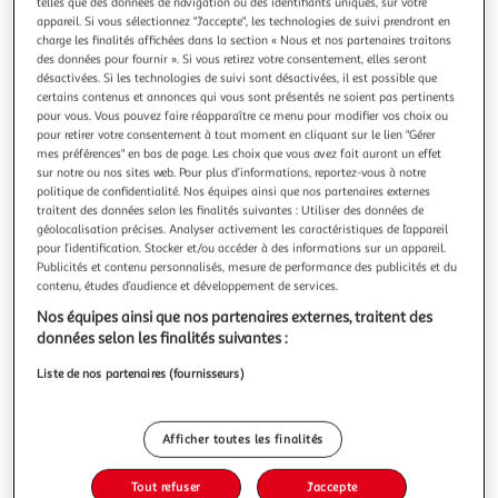
Illustration
Illustration
telles que des données de navigation ou des identifiants uniques, sur votre
appareil. Si vous sélectionnez "J'accepte", les technologies de suivi prendront en
précédente
suivante
charge les finalités affichées dans la section « Nous et nos partenaires traitons
des données pour fournir ». Si vous retirez votre consentement, elles seront
désactivées. Si les technologies de suivi sont désactivées, il est possible que
certains contenus et annonces qui vous sont présentés ne soient pas pertinents
THE HOME DECO FACTORY
pour vous. Vous pouvez faire réapparaître ce menu pour modifier vos choix ou
Plateau de service design acacia 40cm marron
pour retirer votre consentement à tout moment en cliquant sur le lien "Gérer
mes préférences" en bas de page. Les choix que vous avez fait auront un effet
Informations Techniques : Dimensions : L. 40 x l. 40 x H. 5
sur notre ou nos sites web. Pour plus d’informations, reportez-vous à notre
cm Matière : Bois (Acacia) Spécificités : Design & Tendance
politique de confidentialité. Nos équipes ainsi que nos partenaires externes
Plateau de Service Forme Ronde 2 Poignées Solide &
En savoir +
traitent des données selon les finalités suivantes : Utiliser des données de
Robuste Facile d'Utilisation Poids : 0,7 kg Couleur : Marron
Vendu par
Paris Prix
géolocalisation précises. Analyser activement les caractéristiques de l’appareil
pour l’identification. Stocker et/ou accéder à des informations sur un appareil.
Livr. ou retrait dès 3/4 jours
Publicités et contenu personnalisés, mesure de performance des publicités et du
A partir de 7,99€
contenu, études d’audience et développement de services.
Plus d'options
Nos équipes ainsi que nos partenaires externes, traitent des
données selon les finalités suivantes :
23,99€
30,99€
Vendu par
Paris Prix
Liste de nos partenaires (fournisseurs)
-23 %
Ajouter au panier
30,99€
Afficher toutes les finalités
23,99€
Ajouter à une liste
Tout refuser
J'accepte