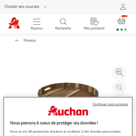
Aller
Choisir vos courses
directement
au
contenu
Aller
directement
Rayons
Recherche
Mes produits
à
la
recherche
Plateau
Aller
directement
à
la
navigation
Aller
directement
à
Agr
la
rubrique
l'il
besoin
d'aide
à
Réd
20
l'il
à
Par
Continuer sans accepter
100
le
%
pro
Nous prenons à coeur de protéger vos données !
Nous et nos 68 partenaires stockons et accédons à des données personnelles,