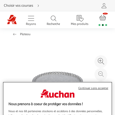
Aller
Choisir vos courses
directement
au
contenu
Aller
directement
Rayons
Recherche
Mes produits
à
la
recherche
Plateau
Aller
directement
à
la
navigation
Aller
directement
à
Agr
la
rubrique
l'il
besoin
d'aide
à
Réd
20
l'il
à
Par
Continuer sans accepter
100
le
%
pro
Nous prenons à coeur de protéger vos données !
Nous et nos 68 partenaires stockons et accédons à des données personnelles,