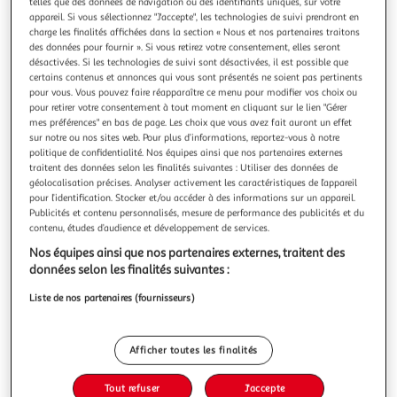
Illustration
Illustration
telles que des données de navigation ou des identifiants uniques, sur votre
appareil. Si vous sélectionnez "J'accepte", les technologies de suivi prendront en
précédente
suivante
charge les finalités affichées dans la section « Nous et nos partenaires traitons
des données pour fournir ». Si vous retirez votre consentement, elles seront
désactivées. Si les technologies de suivi sont désactivées, il est possible que
certains contenus et annonces qui vous sont présentés ne soient pas pertinents
THE HOME DECO FACTORY
pour vous. Vous pouvez faire réapparaître ce menu pour modifier vos choix ou
Plateau de service déco 47cm argent
pour retirer votre consentement à tout moment en cliquant sur le lien "Gérer
mes préférences" en bas de page. Les choix que vous avez fait auront un effet
Informations Techniques : Dimensions : D. 47,5 x H. 2,5 cm
sur notre ou nos sites web. Pour plus d’informations, reportez-vous à notre
Matière : Métal Spécificités : Pratique & Utile Plateau de
politique de confidentialité. Nos équipes ainsi que nos partenaires externes
service Desgin oriental Forme ronde Poids : 0,65 kg Couleur
En savoir +
traitent des données selon les finalités suivantes : Utiliser des données de
: Argent
Vendu par
Paris Prix
géolocalisation précises. Analyser activement les caractéristiques de l’appareil
pour l’identification. Stocker et/ou accéder à des informations sur un appareil.
Livr. ou retrait dès 3/4 jours
Publicités et contenu personnalisés, mesure de performance des publicités et du
A partir de 7,99€
contenu, études d’audience et développement de services.
Plus d'options
Nos équipes ainsi que nos partenaires externes, traitent des
données selon les finalités suivantes :
28,99€
38,99€
Vendu par
Paris Prix
Liste de nos partenaires (fournisseurs)
-26 %
Ajouter au panier
38,99€
Afficher toutes les finalités
28,99€
Ajouter à une liste
Tout refuser
J'accepte