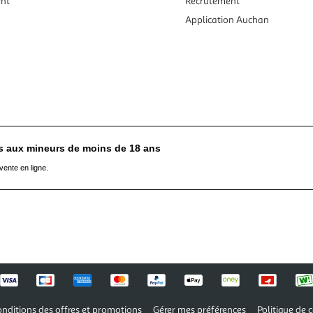
ent
Recrutement
Application Auchan
es aux mineurs de moins de 18 ans
vente en ligne.
nditions des offres et promotions
Gérer mes préférences
Politique de c