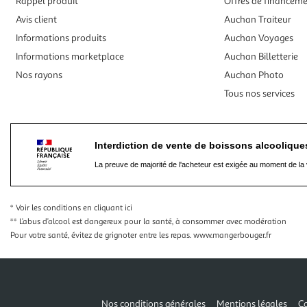
Rappel produit
Offres de financem
Avis client
Auchan Traiteur
Informations produits
Auchan Voyages
Informations marketplace
Auchan Billetterie
Nos rayons
Auchan Photo
Tous nos services
Interdiction de vente de boissons alcooliqu
La preuve de majorité de l'acheteur est exigée au moment de la 
* Voir les conditions
en cliquant ici
** L’abus d’alcool est dangereux pour la santé, à consommer avec modération
Pour votre santé, évitez de grignoter entre les repas.
www.mangerbouger.fr
Nos conditions générales
Mentions légales
Co