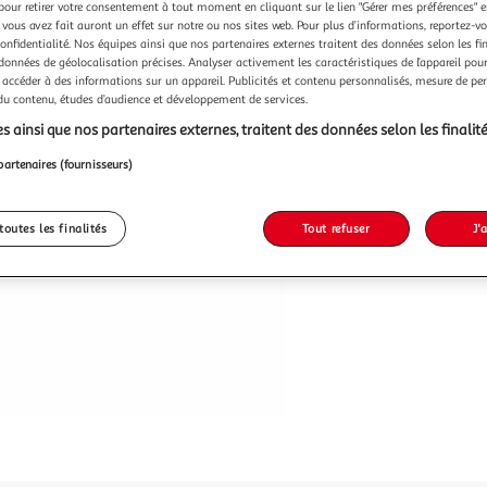
pour retirer votre consentement à tout moment en cliquant sur le lien "Gérer mes préférences" 
 vous avez fait auront un effet sur notre ou nos sites web. Pour plus d’informations, reportez-v
confidentialité. Nos équipes ainsi que nos partenaires externes traitent des données selon les fi
 données de géolocalisation précises. Analyser activement les caractéristiques de l’appareil pour 
 accéder à des informations sur un appareil. Publicités et contenu personnalisés, mesure de p
 du contenu, études d’audience et développement de services.
s ainsi que nos partenaires externes, traitent des données selon les finalité
partenaires (fournisseurs)
toutes les finalités
Tout refuser
J'