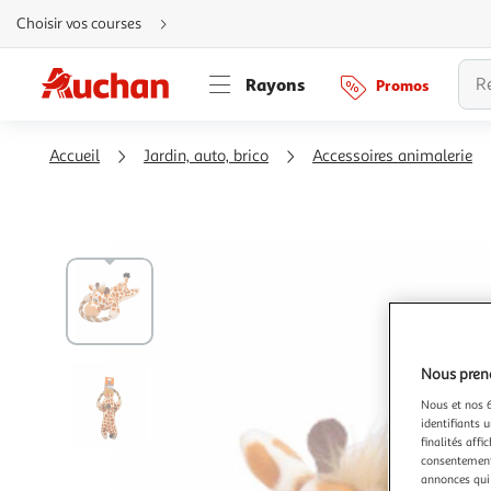
Aller
Choisir vos courses
directement
au
contenu
Aller
Rayons
Promos
directement
à
la
recherche
Aller
Accueil
Jardin, auto, brico
Accessoires animalerie
directement
à
la
navigation
Aller
directement
à
la
rubrique
besoin
d'aide
Nous preno
Nous et nos 6
identifiants u
finalités affi
consentement,
annonces qui 