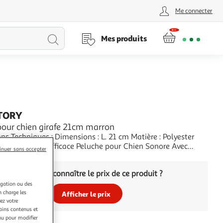
Me connecter
Lancer
Mes produits
la
recherche
TORY
pour chien girafe 21cm marron
ns Techniques : Dimensions : L. 21 cm Matière : Polyester
n Sonore Avec
inuer sans accepter
nneau Forme de Girafe Couleur : Marron
+
Vous voulez connaître le prix de ce produit ?
igation ou des
n charge les
Afficher le prix
ez votre
tains contenus et
nu pour modifier