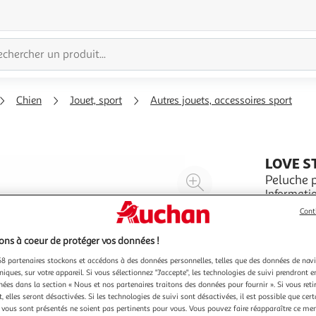
Chien
Jouet, sport
Autres jouets, accessoires sport
LOVE S
Agrandir
Peluche 
Informatio
l'illustration
Spécificités : Pratique & Efficace Peluche pour Chie
à
Réduire
Cont
Corde & A
En savoir 
200%
l'illustration
ns à coeur de protéger vos données !
à
Partager
8 partenaires stockons et accédons à des données personnelles, telles que des données de nav
100
le
niques, sur votre appareil. Si vous sélectionnez "J'accepte", les technologies de suivi prendront e
%
produit
chées dans la section « Nous et nos partenaires traitons des données pour fournir ». Si vous retir
 elles seront désactivées. Si les technologies de suivi sont désactivées, il est possible que cer
vous sont présentés ne soient pas pertinents pour vous. Vous pouvez faire réapparaître ce me