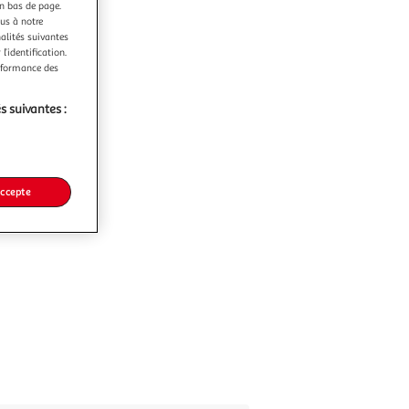
en bas de page.
ous à notre
nalités suivantes
l’identification.
erformance des
s suivantes :
accepte