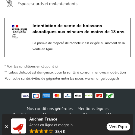
Espace sourds et malentendants
Interdiction de vente de boissons
alcooliques aux mineurs de moins de 18 ans
La preuve de majorité de l'acheteur est exigée au moment de la
vente en ligne.
* Voir les conditions
en cliquant ici
** L’abus d’alcool est dangereux pour la santé, à consommer avec modération
Pour votre santé, évitez de grignoter entre les repas.
www.mangerbouger.fr
Nos conditions générales
Mentions légales
Conditions des offres et promotions
Gérer mes préférences
Auchan France
Politique de confidentialité
Informations légales marketplace
Achat en ligne et magasin
Vers l'App
38,4 K
Auchan 2026 © Tous droits réservés