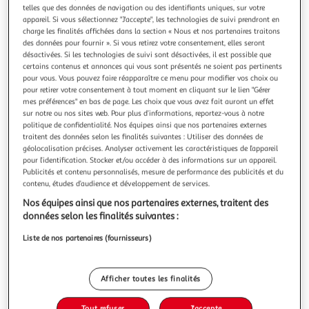
telles que des données de navigation ou des identifiants uniques, sur votre
appareil. Si vous sélectionnez "J'accepte", les technologies de suivi prendront en
charge les finalités affichées dans la section « Nous et nos partenaires traitons
des données pour fournir ». Si vous retirez votre consentement, elles seront
désactivées. Si les technologies de suivi sont désactivées, il est possible que
PARIS PRIX
certains contenus et annonces qui vous sont présentés ne soient pas pertinents
pour vous. Vous pouvez faire réapparaître ce menu pour modifier vos choix ou
Parure de lit 3 pièces florence 240x220cm beige
pour retirer votre consentement à tout moment en cliquant sur le lien "Gérer
Informations Techniques : Dimensions : L. 240 x l. 220 cm 2
mes préférences" en bas de page. Les choix que vous avez fait auront un effet
Taies d'oreiller : L. 65 x l. 65 cm Matière : 100% Coton Satiné
sur notre ou nos sites web. Pour plus d’informations, reportez-vous à notre
Spécificités : Moderne & Minimaliste Parure de Lit Deco 2
En savoir +
politique de confidentialité. Nos équipes ainsi que nos partenaires externes
Taies d'Oreiller Surface Douce Convient pour un Lit 2
traitent des données selon les finalités suivantes : Utiliser des données de
Vendu par
Paris Prix
géolocalisation précises. Analyser activement les caractéristiques de l’appareil
Personnes Avec Fermeture Éclair en Plastique Forme
pour l’identification. Stocker et/ou accéder à des informations sur un appareil.
Rectangulai
Livraison dès 8/9 jours
Publicités et contenu personnalisés, mesure de performance des publicités et du
8,99€
contenu, études d’audience et développement de services.
Plus d'options
Nos équipes ainsi que nos partenaires externes, traitent des
données selon les finalités suivantes :
87,99€
109,99€
Vendu par
Paris Prix
Liste de nos partenaires (fournisseurs)
-20 %
Ajouter au panier
109,99€
87,99€
Afficher toutes les finalités
Ajouter à une liste
Tout refuser
J'accepte