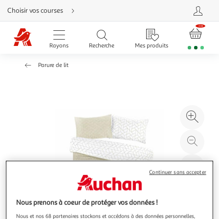
Aller
Choisir vos courses
directement
au
contenu
Aller
directement
Rayons
Recherche
Mes produits
à
la
recherche
Parure de lit
Aller
directement
à
la
navigation
Aller
directement
à
Agr
la
rubrique
l'il
besoin
d'aide
à
Réd
20
l'il
à
Par
Continuer sans accepter
100
le
%
pro
Nous prenons à coeur de protéger vos données !
Nous et nos 68 partenaires stockons et accédons à des données personnelles,