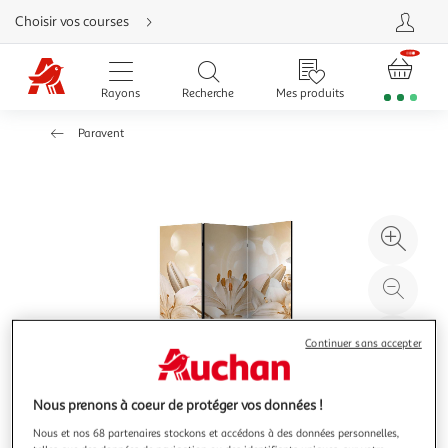
Aller
Choisir vos courses
directement
au
contenu
Aller
directement
Rayons
Recherche
Mes produits
à
la
recherche
Paravent
Aller
directement
à
la
navigation
Aller
directement
à
Agr
la
rubrique
l'il
besoin
d'aide
à
Réd
20
l'il
à
Par
Continuer sans accepter
100
le
%
pro
Nous prenons à coeur de protéger vos données !
Nous et nos 68 partenaires stockons et accédons à des données personnelles,