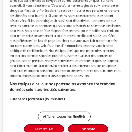
Illustration
Illustration
telles que des données de navigation ou des identifiants uniques, sur votre
appareil. Si vous sélectionnez "J'accepte", les technologies de suivi prendront en
précédente
suivante
charge les finalités affichées dans la section « Nous et nos partenaires traitons
des données pour fournir ». Si vous retirez votre consentement, elles seront
désactivées. Si les technologies de suivi sont désactivées, il est possible que
certains contenus et annonces qui vous sont présentés ne soient pas pertinents
PARIS PRIX
pour vous. Vous pouvez faire réapparaître ce menu pour modifier vos choix ou
Paravent 3 volets royal entourage 135x172cm
pour retirer votre consentement à tout moment en cliquant sur le lien "Gérer
mes préférences" en bas de page. Les choix que vous avez fait auront un effet
Informations Techniques : Dimensions : L. 172 x l. 135 cm
sur notre ou nos sites web. Pour plus d’informations, reportez-vous à notre
Matière : Structure : Bois Revêtement : Toile intissée
politique de confidentialité. Nos équipes ainsi que nos partenaires externes
Spécificités : Nombre de panneaux : 3 Impression Full HD de
En savoir +
traitent des données selon les finalités suivantes : Utiliser des données de
haute qualité recto/verso Toile en fiseline : agréable au
Vendu par
Paris Prix
géolocalisation précises. Analyser activement les caractéristiques de l’appareil
toucher et sans agrafes visibles Structure solide en bois
pour l’identification. Stocker et/ou accéder à des informations sur un appareil.
pour une
Livraison dès 1/2 semaines
Publicités et contenu personnalisés, mesure de performance des publicités et du
19,99€
contenu, études d’audience et développement de services.
Plus d'options
Nos équipes ainsi que nos partenaires externes, traitent des
données selon les finalités suivantes :
138,99€
179,99€
Vendu par
Paris Prix
Liste de nos partenaires (fournisseurs)
-23 %
Ajouter au panier
179,99€
138,99€
Afficher toutes les finalités
Ajouter à une liste
dont 0,66€ d'éco part. mobilier.
Tout refuser
J'accepte