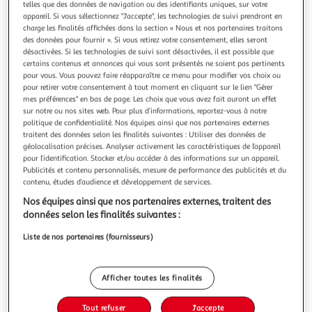
Illustration
Illustration
telles que des données de navigation ou des identifiants uniques, sur votre
appareil. Si vous sélectionnez "J'accepte", les technologies de suivi prendront en
précédente
suivante
charge les finalités affichées dans la section « Nous et nos partenaires traitons
des données pour fournir ». Si vous retirez votre consentement, elles seront
désactivées. Si les technologies de suivi sont désactivées, il est possible que
certains contenus et annonces qui vous sont présentés ne soient pas pertinents
DOUCEUR D'INTÉRIEUR
pour vous. Vous pouvez faire réapparaître ce menu pour modifier vos choix ou
Paire de voilages duetto 60x160cm pétrole & blanc
pour retirer votre consentement à tout moment en cliquant sur le lien "Gérer
Informations Techniques : Dimensions : L. 160 x l. 60 cm
mes préférences" en bas de page. Les choix que vous avez fait auront un effet
Matière : 100% Polyester Spécificités : Tendance & Utile
sur notre ou nos sites web. Pour plus d’informations, reportez-vous à notre
politique de confidentialité. Nos équipes ainsi que nos partenaires externes
Paire de voilages Avec passants Bicolore Avec pompons
En savoir +
traitent des données selon les finalités suivantes : Utiliser des données de
Forme rectangulaire Poids : 0,22 kg Couleur : Pétrole &
Vendu par
Paris Prix
géolocalisation précises. Analyser activement les caractéristiques de l’appareil
Blanc
pour l’identification. Stocker et/ou accéder à des informations sur un appareil.
Livr. ou retrait dès 3/4 jours
Publicités et contenu personnalisés, mesure de performance des publicités et du
A partir de 7,99€
contenu, études d’audience et développement de services.
Plus d'options
Nos équipes ainsi que nos partenaires externes, traitent des
données selon les finalités suivantes :
15,99€
18,99€
Vendu par
Paris Prix
Liste de nos partenaires (fournisseurs)
-16 %
Ajouter au panier
18,99€
Afficher toutes les finalités
15,99€
Ajouter à une liste
Tout refuser
J'accepte