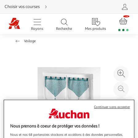
Aller
Choisir vos courses
directement
au
contenu
Aller
directement
Rayons
Recherche
Mes produits
à
la
recherche
Voilage
Aller
directement
à
la
navigation
Aller
directement
à
Agr
la
rubrique
l'il
besoin
d'aide
à
Réd
20
l'il
à
Par
Continuer sans accepter
100
le
%
pro
Nous prenons à coeur de protéger vos données !
Nous et nos 68 partenaires stockons et accédons à des données personnelles,