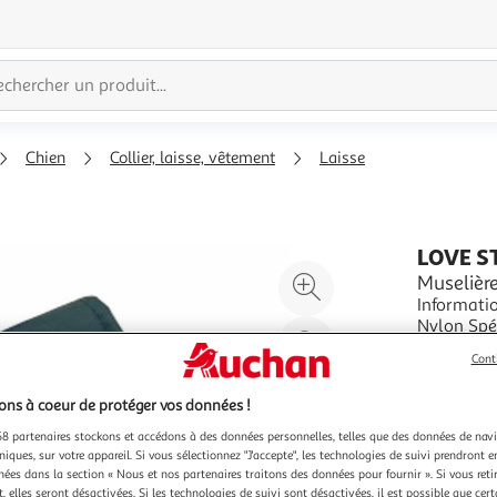
Chien
Collier, laisse, vêtement
Laisse
LOVE S
Agrandir
Muselière
Informatio
l'illustration
Nylon Spécificités : Pratique & Effic
à
Réduire
Noir
En savoir 
Cont
200%
l'illustration
Vendu par
P
à
Partager
ns à coeur de protéger vos données !
100
le
8 partenaires stockons et accédons à des données personnelles, telles que des données de nav
%
produit
niques, sur votre appareil. Si vous sélectionnez "J'accepte", les technologies de suivi prendront e
chées dans la section « Nous et nos partenaires traitons des données pour fournir ». Si vous retir
 elles seront désactivées. Si les technologies de suivi sont désactivées, il est possible que cer