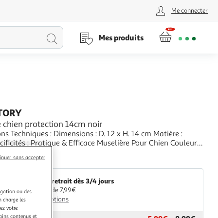
Me connecter
Lancer
Mes produits
la
recherche
TORY
 chien protection 14cm noir
ns Techniques : Dimensions : D. 12 x H. 14 cm Matière :
ace Muselière Pour Chien Couleur :
+
inuer sans accepter
aris Prix
Livr. ou retrait dès 3/4 jours
A partir de 7,99€
igation ou des
Plus d'options
n charge les
ez votre
tains contenus et