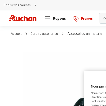
Aller
Choisir vos courses
directement
au
contenu
Aller
Rayons
Promos
directement
à
la
recherche
Aller
Accueil
Jardin, auto, brico
Accessoires animalerie
directement
à
la
navigation
Aller
directement
à
la
rubrique
besoin
d'aide
Nous preno
Nous et nos 6
identifiants u
finalités affi
consentement,