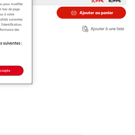
5,99€
8,99€
ar
Paris Prix
nu pour modifier
en bas de page.
Ajouter au panier
ous à notre
nalités suivantes
l’identification.
Ajouter à une liste
erformance des
s suivantes :
accepte