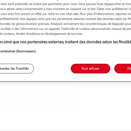
Vendu p
vous sont présentés ne soient pas pertinents pour vous. Vous pouvez faire réapparaître ce me
pour retirer votre consentement à tout moment en cliquant sur le lien "Gérer mes préférences" 
-33 %
 vous avez fait auront un effet sur notre ou nos sites web. Pour plus d’informations, reportez-v
confidentialité. Nos équipes ainsi que nos partenaires externes traitent des données selon les fi
8,99€
 données de géolocalisation précises. Analyser activement les caractéristiques de l’appareil pour 
5,99€
 accéder à des informations sur un appareil. Publicités et contenu personnalisés, mesure de p
 du contenu, études d’audience et développement de services.
s ainsi que nos partenaires externes, traitent des données selon les finalité
partenaires (fournisseurs)
toutes les finalités
Tout refuser
J'