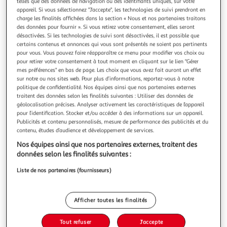
Illustration
Illustration
telles que des données de navigation ou des identifiants uniques, sur votre
appareil. Si vous sélectionnez "J'accepte", les technologies de suivi prendront en
précédente
suivante
charge les finalités affichées dans la section « Nous et nos partenaires traitons
des données pour fournir ». Si vous retirez votre consentement, elles seront
désactivées. Si les technologies de suivi sont désactivées, il est possible que
certains contenus et annonces qui vous sont présentés ne soient pas pertinents
J-LINE
pour vous. Vous pouvez faire réapparaître ce menu pour modifier vos choix ou
Mot déco en métal amis 48cm blanc
pour retirer votre consentement à tout moment en cliquant sur le lien "Gérer
mes préférences" en bas de page. Les choix que vous avez fait auront un effet
Informations Techniques : Dimensions : L. 48,5 x l. 5 x H. 22
sur notre ou nos sites web. Pour plus d’informations, reportez-vous à notre
cm Matière : Métal Spécificités : Tendance & Moderne Objet
politique de confidentialité. Nos équipes ainsi que nos partenaires externes
déco A Poser Inscription Amis Poids : 0,64 kg Couleur :
En savoir +
traitent des données selon les finalités suivantes : Utiliser des données de
Blanc
Vendu par
Paris Prix
géolocalisation précises. Analyser activement les caractéristiques de l’appareil
pour l’identification. Stocker et/ou accéder à des informations sur un appareil.
Livraison dès 1/2 semaines
Publicités et contenu personnalisés, mesure de performance des publicités et du
8,99€
contenu, études d’audience et développement de services.
Plus d'options
Nos équipes ainsi que nos partenaires externes, traitent des
données selon les finalités suivantes :
37,99€
49,99€
Vendu par
Paris Prix
Liste de nos partenaires (fournisseurs)
-24 %
Ajouter au panier
49,99€
Afficher toutes les finalités
37,99€
Ajouter à une liste
Tout refuser
J'accepte