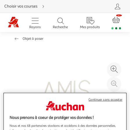
Aller
Choisir vos courses
directement
au
contenu
Aller
directement
Rayons
Recherche
Mes produits
à
la
recherche
Objet à poser
Aller
directement
à
la
navigation
Aller
directement
à
Agr
la
rubrique
l'il
besoin
d'aide
à
Réd
20
l'il
à
Par
Continuer sans accepter
100
le
%
pro
Nous prenons à coeur de protéger vos données !
Nous et nos 68 partenaires stockons et accédons à des données personnelles,