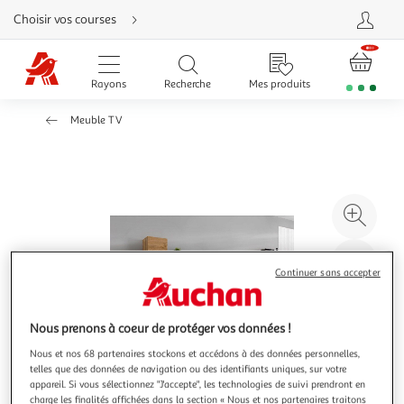
Aller
Choisir vos courses
directement
au
contenu
Aller
directement
Rayons
Recherche
Mes produits
à
la
recherche
Meuble TV
Aller
directement
à
la
navigation
Aller
directement
à
Agr
la
rubrique
l'il
besoin
d'aide
à
Réd
Continuer sans accepter
20
l'il
à
Par
100
le
Nous prenons à coeur de protéger vos données !
%
pro
Nous et nos 68 partenaires stockons et accédons à des données personnelles,
telles que des données de navigation ou des identifiants uniques, sur votre
appareil. Si vous sélectionnez "J'accepte", les technologies de suivi prendront en
charge les finalités affichées dans la section « Nous et nos partenaires traitons