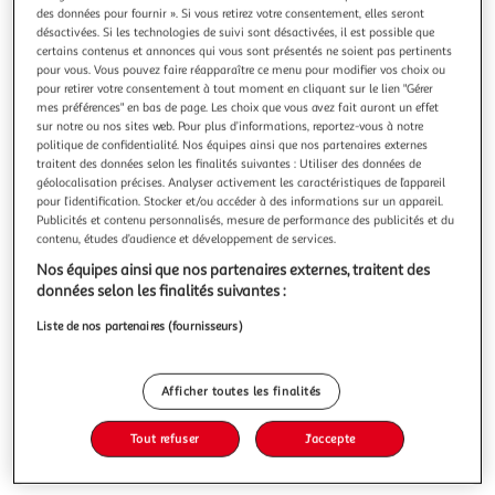
Illustration
Illustration
des données pour fournir ». Si vous retirez votre consentement, elles seront
précédente
suivante
désactivées. Si les technologies de suivi sont désactivées, il est possible que
certains contenus et annonces qui vous sont présentés ne soient pas pertinents
pour vous. Vous pouvez faire réapparaître ce menu pour modifier vos choix ou
pour retirer votre consentement à tout moment en cliquant sur le lien "Gérer
PARIS PRIX
mes préférences" en bas de page. Les choix que vous avez fait auront un effet
sur notre ou nos sites web. Pour plus d’informations, reportez-vous à notre
Meuble tv mural design switch iii 330cm naturel
politique de confidentialité. Nos équipes ainsi que nos partenaires externes
Informations Techniques : Dimensions : Banc TV : L. 180 x l.
traitent des données selon les finalités suivantes : Utiliser des données de
40 x H. 30 cm Bloc mural vertical : L. 30 x l. 30 x H. 120 cm
géolocalisation précises. Analyser activement les caractéristiques de l’appareil
Bloc mural carré : L. 60 x l. 30 x H. 60 cm Dimension totale
En savoir +
pour l’identification. Stocker et/ou accéder à des informations sur un appareil.
: L. 330 x l. 40 x H. 160 cm Matières : Structure : Panneaux
Vendu par
Paris Prix
Publicités et contenu personnalisés, mesure de performance des publicités et du
de particules stratifiés Façades : Panneaux de fibres à
contenu, études d’audience et développement de services.
Livraison dès 1/2 semaines
Nos équipes ainsi que nos partenaires externes, traitent des
59,99€
données selon les finalités suivantes :
Plus d'options
Liste de nos partenaires (fournisseurs)
667,99€
839,99€
Vendu par
Paris Prix
-20 %
Afficher toutes les finalités
Ajouter au panier
839,99€
667,99€
Tout refuser
J'accepte
Ajouter à une liste
dont 7,00€ d'éco part. mobilier.