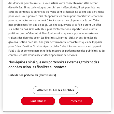
Illustration
Illustration
des données pour fournir ». Si vous retirez votre consentement, elles seront
précédente
suivante
désactivées. Si les technologies de suivi sont désactivées, il est possible que
certains contenus et annonces qui vous sont présentés ne soient pas pertinents
pour vous. Vous pouvez faire réapparaître ce menu pour modifier vos choix ou
pour retirer votre consentement à tout moment en cliquant sur le lien "Gérer
PARIS PRIX
mes préférences" en bas de page. Les choix que vous avez fait auront un effet
sur notre ou nos sites web. Pour plus d’informations, reportez-vous à notre
Meuble tv design elementary 120cm marron foncé
politique de confidentialité. Nos équipes ainsi que nos partenaires externes
Informations Techniques : Dimensions : L. 120 x l. 60 x H. 45
traitent des données selon les finalités suivantes : Utiliser des données de
cm Épaisseur du Plateau : 3,8 cm Matière : MDF & Verre
géolocalisation précises. Analyser activement les caractéristiques de l’appareil
trempé Spécificités : Tendance & Moderne Meuble TV
En savoir +
pour l’identification. Stocker et/ou accéder à des informations sur un appareil.
Design Contient 2 Étagères Parois Latérales en Verre
Vendu par
Paris Prix
Publicités et contenu personnalisés, mesure de performance des publicités et du
trempé Capacité de Charge Maximale : 10 kg par niveau A
contenu, études d’audience et développement de services.
Monter Soi-Même Facile
Livraison dès 1/2 semaines
Nos équipes ainsi que nos partenaires externes, traitent des
19,99€
données selon les finalités suivantes :
Plus d'options
Liste de nos partenaires (fournisseurs)
167,99€
215,99€
Vendu par
Paris Prix
-22 %
Afficher toutes les finalités
Ajouter au panier
215,99€
167,99€
Tout refuser
J'accepte
Ajouter à une liste
dont 2,20€ d'éco part. mobilier.