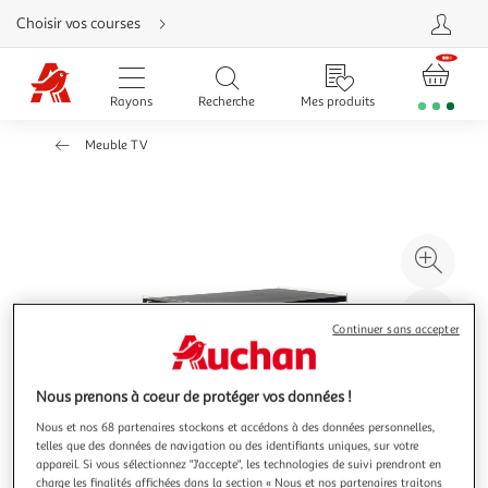
Aller
Choisir vos courses
directement
au
contenu
Aller
directement
Rayons
Recherche
Mes produits
à
la
recherche
Meuble TV
Aller
directement
à
la
navigation
Aller
directement
à
Agr
la
rubrique
l'il
besoin
d'aide
à
Réd
Continuer sans accepter
20
l'il
à
Par
100
le
Nous prenons à coeur de protéger vos données !
%
pro
Nous et nos 68 partenaires stockons et accédons à des données personnelles,
telles que des données de navigation ou des identifiants uniques, sur votre
appareil. Si vous sélectionnez "J'accepte", les technologies de suivi prendront en
charge les finalités affichées dans la section « Nous et nos partenaires traitons