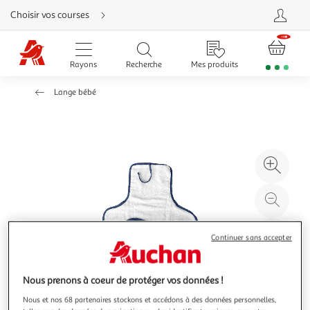
Aller
Choisir vos courses
directement
au
contenu
Aller
directement
Rayons
Recherche
Mes produits
à
la
recherche
Lange bébé
Aller
directement
à
la
navigation
Aller
directement
à
Agr
la
rubrique
l'il
besoin
d'aide
à
Réd
20
l'il
à
Par
Continuer sans accepter
100
le
%
pro
Nous prenons à coeur de protéger vos données !
Nous et nos 68 partenaires stockons et accédons à des données personnelles,