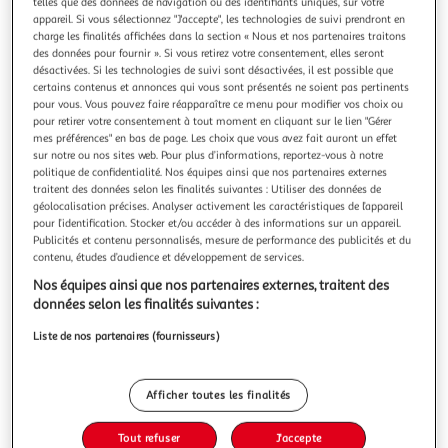
Illustration
Illustration
telles que des données de navigation ou des identifiants uniques, sur votre
appareil. Si vous sélectionnez "J'accepte", les technologies de suivi prendront en
précédente
suivante
charge les finalités affichées dans la section « Nous et nos partenaires traitons
des données pour fournir ». Si vous retirez votre consentement, elles seront
désactivées. Si les technologies de suivi sont désactivées, il est possible que
certains contenus et annonces qui vous sont présentés ne soient pas pertinents
BEBE DOUCEUR
pour vous. Vous pouvez faire réapparaître ce menu pour modifier vos choix ou
Matelas à langer bébé nomade 75cm bleu foncé
pour retirer votre consentement à tout moment en cliquant sur le lien "Gérer
mes préférences" en bas de page. Les choix que vous avez fait auront un effet
Informations Techniques : Dimensions : L. 44 x H. 75 cm
sur notre ou nos sites web. Pour plus d’informations, reportez-vous à notre
Matière : Gaze de Coton Spécificités : Nomade & Pliable
politique de confidentialité. Nos équipes ainsi que nos partenaires externes
Matelas à Langer Pour Bébé Avec Poignée Texture Éponge
En savoir +
traitent des données selon les finalités suivantes : Utiliser des données de
Poids : 0,125 kg Couleur : Bleu Foncé
Vendu par
Paris Prix
géolocalisation précises. Analyser activement les caractéristiques de l’appareil
pour l’identification. Stocker et/ou accéder à des informations sur un appareil.
Livr. ou retrait dès 3/4 jours
Publicités et contenu personnalisés, mesure de performance des publicités et du
A partir de 7,99€
contenu, études d’audience et développement de services.
Plus d'options
Nos équipes ainsi que nos partenaires externes, traitent des
données selon les finalités suivantes :
12,99€
16,99€
Vendu par
Paris Prix
Liste de nos partenaires (fournisseurs)
-24 %
Ajouter au panier
16,99€
Afficher toutes les finalités
12,99€
Ajouter à une liste
Tout refuser
J'accepte