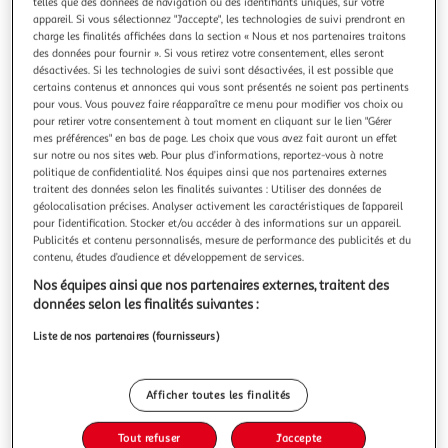
Illustration
Illustration
telles que des données de navigation ou des identifiants uniques, sur votre
appareil. Si vous sélectionnez "J'accepte", les technologies de suivi prendront en
précédente
suivante
charge les finalités affichées dans la section « Nous et nos partenaires traitons
des données pour fournir ». Si vous retirez votre consentement, elles seront
désactivées. Si les technologies de suivi sont désactivées, il est possible que
certains contenus et annonces qui vous sont présentés ne soient pas pertinents
THE HOME DECO FACTORY
pour vous. Vous pouvez faire réapparaître ce menu pour modifier vos choix ou
Lot de 6 coupelles grand hôtel 14cm blanc
pour retirer votre consentement à tout moment en cliquant sur le lien "Gérer
mes préférences" en bas de page. Les choix que vous avez fait auront un effet
Informations Techniques : Dimensions : D. 14 x H. 7 cm
sur notre ou nos sites web. Pour plus d’informations, reportez-vous à notre
Matière : Céramique Spécificités : Moderne & Design Lot de
politique de confidentialité. Nos équipes ainsi que nos partenaires externes
6 coupelles Avec inscription Forme ronde Contenance : 53 cl
En savoir +
traitent des données selon les finalités suivantes : Utiliser des données de
Poids : 0,42 kg Couleur : Blanc
Vendu par
Paris Prix
géolocalisation précises. Analyser activement les caractéristiques de l’appareil
pour l’identification. Stocker et/ou accéder à des informations sur un appareil.
Livr. ou retrait dès 3/4 jours
Publicités et contenu personnalisés, mesure de performance des publicités et du
A partir de 7,99€
contenu, études d’audience et développement de services.
Plus d'options
Nos équipes ainsi que nos partenaires externes, traitent des
données selon les finalités suivantes :
20,99€
26,99€
Vendu par
Paris Prix
Liste de nos partenaires (fournisseurs)
-22 %
Ajouter au panier
26,99€
Afficher toutes les finalités
20,99€
Ajouter à une liste
Tout refuser
J'accepte