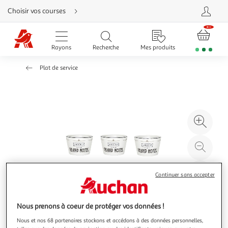
Aller
Choisir vos courses
directement
au
contenu
Aller
directement
Rayons
Recherche
Mes produits
à
la
recherche
Plat de service
Aller
directement
à
la
navigation
Aller
directement
à
Agr
la
rubrique
l'il
besoin
d'aide
à
Réd
20
l'il
à
Par
Continuer sans accepter
100
le
%
pro
Nous prenons à coeur de protéger vos données !
Nous et nos 68 partenaires stockons et accédons à des données personnelles,