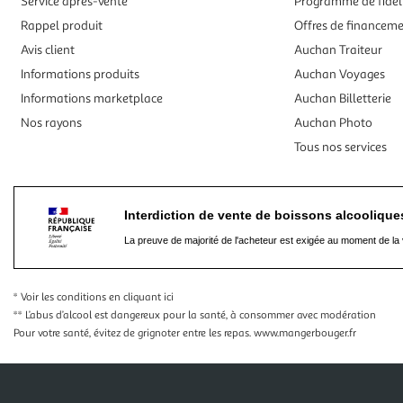
Service après-vente
Programme de fidél
Rappel produit
Offres de financem
Avis client
Auchan Traiteur
Informations produits
Auchan Voyages
Informations marketplace
Auchan Billetterie
Nos rayons
Auchan Photo
Tous nos services
Interdiction de vente de boissons alcooliqu
La preuve de majorité de l'acheteur est exigée au moment de la 
* Voir les conditions
en cliquant ici
** L’abus d’alcool est dangereux pour la santé, à consommer avec modération
Pour votre santé, évitez de grignoter entre les repas.
www.mangerbouger.fr