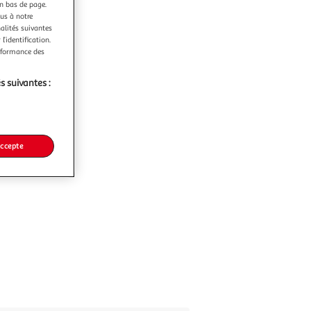
en bas de page.
ous à notre
nalités suivantes
l’identification.
erformance des
s suivantes :
accepte