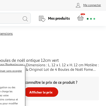
Me connecter
Lancer
Mes produits
la
spensions
recherche
boules de noël antique 12cm vert
mensions : L. 12 x l. 12 x H. 12 cm Matière :
ificités : Design & Original Lot de 4 Boules de Noël Fome
inuer sans accepter
gn Antique Poids : 0,078 kg Couleur : Vert
+
Vous voulez connaître le prix de ce produit ?
igation ou des
n charge les
Afficher le prix
ez votre
tains contenus et
nu pour modifier