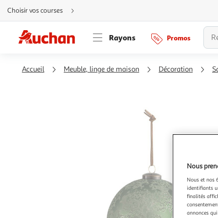
Aller
Choisir vos courses
directement
au
contenu
Aller
Rayons
Promos
directement
à
la
recherche
Aller
Accueil
Meuble, linge de maison
Décoration
S
directement
à
la
navigation
Aller
directement
à
la
rubrique
besoin
d'aide
Nous preno
Nous et nos 6
identifiants u
finalités affi
consentement,
annonces qui 