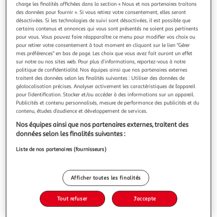
Illustration
Illustration
charge les finalités affichées dans la section « Nous et nos partenaires traitons
précédente
suivante
des données pour fournir ». Si vous retirez votre consentement, elles seront
désactivées. Si les technologies de suivi sont désactivées, il est possible que
certains contenus et annonces qui vous sont présentés ne soient pas pertinents
pour vous. Vous pouvez faire réapparaître ce menu pour modifier vos choix ou
pour retirer votre consentement à tout moment en cliquant sur le lien "Gérer
PARTY TIME
mes préférences" en bas de page. Les choix que vous avez fait auront un effet
Lot de 4 ballons flamant rose 25cm multicolore
sur notre ou nos sites web. Pour plus d’informations, reportez-vous à notre
Informations Techniques : Dimensions : L. 25,5 cm Matières :
politique de confidentialité. Nos équipes ainsi que nos partenaires externes
Métal & Aluminium Spécificités : Pratique & Utile Ballon
traitent des données selon les finalités suivantes : Utiliser des données de
Gonflable Lot de 4 Ballons Motif Flamant Rose Couleur :
géolocalisation précises. Analyser activement les caractéristiques de l’appareil
En savoir +
pour l’identification. Stocker et/ou accéder à des informations sur un appareil.
Multicolore
Publicités et contenu personnalisés, mesure de performance des publicités et du
Vous voulez connaître le prix de ce produit ?
contenu, études d’audience et développement de services.
Afficher le prix
Nos équipes ainsi que nos partenaires externes, traitent des
données selon les finalités suivantes :
Liste de nos partenaires (fournisseurs)
Description
Afficher toutes les finalités
Caractéristiques
Tout refuser
J'accepte