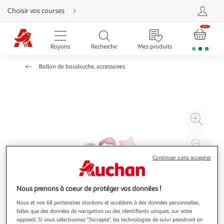
Aller
Choisir vos courses
directement
au
contenu
Aller
directement
Rayons
Recherche
Mes produits
à
la
recherche
Ballon de baudruche, accessoires
Aller
directement
à
la
navigation
Aller
directement
à
Agr
la
rubrique
l'il
besoin
d'aide
à
Réd
20
l'il
Continuer sans accepter
à
Par
100
le
Nous prenons à coeur de protéger vos données !
%
pro
Nous et nos 68 partenaires stockons et accédons à des données personnelles,
telles que des données de navigation ou des identifiants uniques, sur votre
appareil. Si vous sélectionnez "J'accepte", les technologies de suivi prendront en