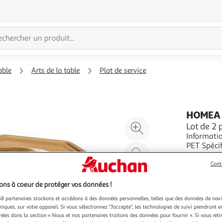
able
Arts de la table
Plat de service
HOMEA
Agrandir
Lot de 2
Informations
l'illustration
PET Spécif
à
Réduire
facile Pra
En savoir 
200%
l'illustration
Cont
Vendu par
P
à
Partager
ns à coeur de protéger vos données !
100
le
%
produit
8 partenaires stockons et accédons à des données personnelles, telles que des données de nav
niques, sur votre appareil. Si vous sélectionnez "J'accepte", les technologies de suivi prendront e
chées dans la section « Nous et nos partenaires traitons des données pour fournir ». Si vous retir