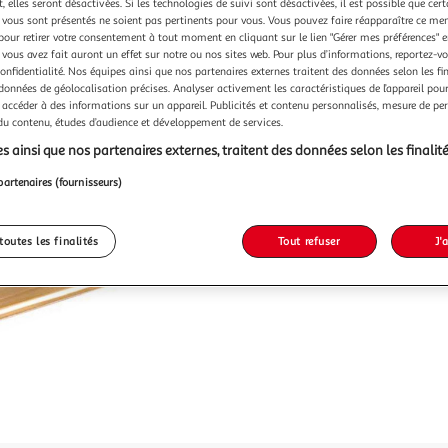
Vendu p
 elles seront désactivées. Si les technologies de suivi sont désactivées, il est possible que cer
vous sont présentés ne soient pas pertinents pour vous. Vous pouvez faire réapparaître ce me
pour retirer votre consentement à tout moment en cliquant sur le lien "Gérer mes préférences" 
-20 %
 vous avez fait auront un effet sur notre ou nos sites web. Pour plus d’informations, reportez-v
confidentialité. Nos équipes ainsi que nos partenaires externes traitent des données selon les fi
9,99€
7,99€
 données de géolocalisation précises. Analyser activement les caractéristiques de l’appareil pour 
 accéder à des informations sur un appareil. Publicités et contenu personnalisés, mesure de p
 du contenu, études d’audience et développement de services.
s ainsi que nos partenaires externes, traitent des données selon les finalité
partenaires (fournisseurs)
toutes les finalités
Tout refuser
J'