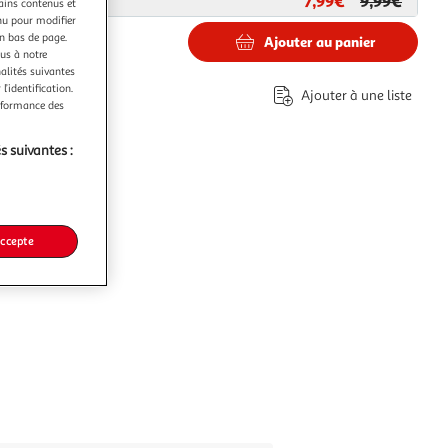
7,99€
9,99€
ar
Paris Prix
tains contenus et
nu pour modifier
en bas de page.
Ajouter au panier
ous à notre
nalités suivantes
l’identification.
Ajouter à une liste
erformance des
s suivantes :
accepte