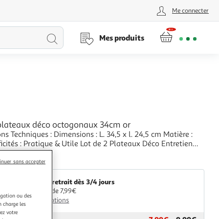
Me connecter
Lancer
Mes produits
la
recherche
 plateaux déco octogonaux 34cm or
 Techniques : Dimensions : L. 34,5 x l. 24,5 cm Matière :
icités : Pratique & Utile Lot de 2 Plateaux Déco Entretien
tique d'utilisation Jetable Couleur : Or
+
inuer sans accepter
aris Prix
Livr. ou retrait dès 3/4 jours
A partir de 7,99€
igation ou des
Plus d'options
n charge les
ez votre