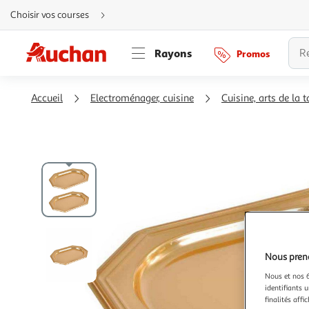
Aller
Choisir vos courses
directement
au
contenu
Aller
Rayons
Promos
directement
à
la
recherche
Aller
Accueil
Electroménager, cuisine
Cuisine, arts de la t
directement
à
la
navigation
Aller
directement
à
la
rubrique
besoin
d'aide
Nous preno
Nous et nos 6
identifiants u
finalités affi