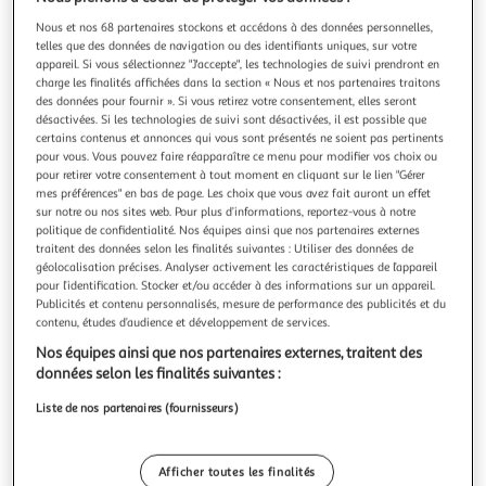
Illustration
Illustration
précédente
suivante
Nous et nos 68 partenaires stockons et accédons à des données personnelles,
telles que des données de navigation ou des identifiants uniques, sur votre
appareil. Si vous sélectionnez "J'accepte", les technologies de suivi prendront en
charge les finalités affichées dans la section « Nous et nos partenaires traitons
des données pour fournir ». Si vous retirez votre consentement, elles seront
THE HOME DECO FACTORY
désactivées. Si les technologies de suivi sont désactivées, il est possible que
Lot de 2 capsules à café réutilisables 6cm gris
certains contenus et annonces qui vous sont présentés ne soient pas pertinents
Informations Techniques : Dimensions : D. 6 x H. 1,3 cm
pour vous. Vous pouvez faire réapparaître ce menu pour modifier vos choix ou
Matières : Polypropylène & Acier Inoxydable Spécificités :
pour retirer votre consentement à tout moment en cliquant sur le lien "Gérer
Pratique & Économique Lot de 2 capsules à café
mes préférences" en bas de page. Les choix que vous avez fait auront un effet
En savoir +
sur notre ou nos sites web. Pour plus d’informations, reportez-vous à notre
Compatibles senseo Réutilisables et lavables Forme ronde
Vendu par
Paris Prix
politique de confidentialité. Nos équipes ainsi que nos partenaires externes
Poids : 0,02 kg Couleur : Gris
traitent des données selon les finalités suivantes : Utiliser des données de
Livr. ou retrait dès 3/4 jours
géolocalisation précises. Analyser activement les caractéristiques de l’appareil
A partir de 7,99€
pour l’identification. Stocker et/ou accéder à des informations sur un appareil.
Plus d'options
Publicités et contenu personnalisés, mesure de performance des publicités et du
contenu, études d’audience et développement de services.
7,99€
9,99€
Vendu par
Paris Prix
Nos équipes ainsi que nos partenaires externes, traitent des
données selon les finalités suivantes :
Livraison dès 7/8 jours
Liste de nos partenaires (fournisseurs)
4,99€
Plus d'options
Afficher toutes les finalités
22,59€
Vendu par
Multishop