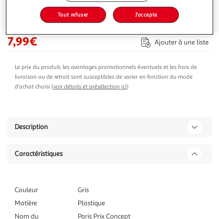
-20 %
Tout refuser
J'accepte
Ajouter au panier
9,99€
7,99€
Ajouter à une liste
Le prix du produit, les avantages promotionnels éventuels et les frais de
livraison ou de retrait sont susceptibles de varier en fonction du mode
d'achat choisi (
voir détails et présélection ici
)
Description
Caractéristiques
Couleur
Gris
Matière
Plastique
Nom du
Paris Prix Concept