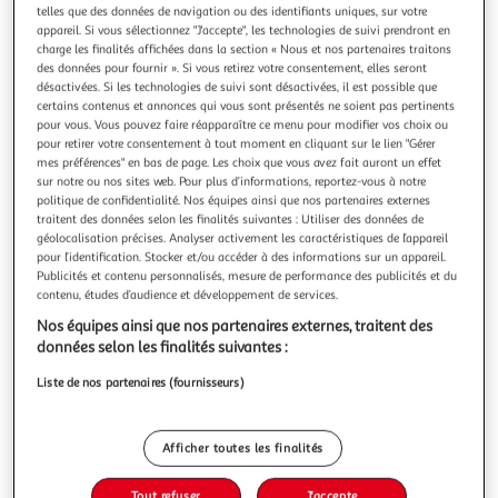
Illustration
Illustration
telles que des données de navigation ou des identifiants uniques, sur votre
précédente
suivante
appareil. Si vous sélectionnez "J'accepte", les technologies de suivi prendront en
charge les finalités affichées dans la section « Nous et nos partenaires traitons
des données pour fournir ». Si vous retirez votre consentement, elles seront
désactivées. Si les technologies de suivi sont désactivées, il est possible que
BEBE DOUCEUR
certains contenus et annonces qui vous sont présentés ne soient pas pertinents
pour vous. Vous pouvez faire réapparaître ce menu pour modifier vos choix ou
Lot de 2 bavoirs bébé bandana 41cm vert céladon
pour retirer votre consentement à tout moment en cliquant sur le lien "Gérer
Informations Techniques : Dimensions : L. 41 x l. 16 cm
mes préférences" en bas de page. Les choix que vous avez fait auront un effet
Matière : 100% Gaze de Coton Spécificités : Pratique &
sur notre ou nos sites web. Pour plus d’informations, reportez-vous à notre
Ajustable Lot de 2 Bavoirs Forme Bandana Motif Imprimé
En savoir +
politique de confidentialité. Nos équipes ainsi que nos partenaires externes
Poids : 0,028 kg Couleur : Vert Céladon
traitent des données selon les finalités suivantes : Utiliser des données de
Vendu par
Paris Prix
géolocalisation précises. Analyser activement les caractéristiques de l’appareil
pour l’identification. Stocker et/ou accéder à des informations sur un appareil.
Livr. ou retrait dès 3/4 jours
Publicités et contenu personnalisés, mesure de performance des publicités et du
A partir de 7,99€
contenu, études d’audience et développement de services.
Plus d'options
Nos équipes ainsi que nos partenaires externes, traitent des
données selon les finalités suivantes :
5,99€
8,99€
Vendu par
Paris Prix
Liste de nos partenaires (fournisseurs)
-33 %
Ajouter au panier
8,99€
5,99€
Afficher toutes les finalités
Ajouter à une liste
Tout refuser
J'accepte