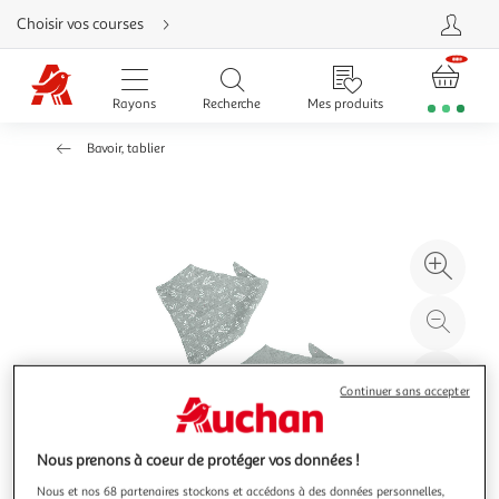
Aller
Choisir vos courses
directement
au
contenu
Aller
directement
Rayons
Recherche
Mes produits
à
la
recherche
Bavoir, tablier
Aller
directement
à
la
navigation
Aller
directement
à
Agr
la
rubrique
l'il
besoin
d'aide
à
Réd
20
l'il
à
Par
Continuer sans accepter
100
le
%
pro
Nous prenons à coeur de protéger vos données !
Nous et nos 68 partenaires stockons et accédons à des données personnelles,