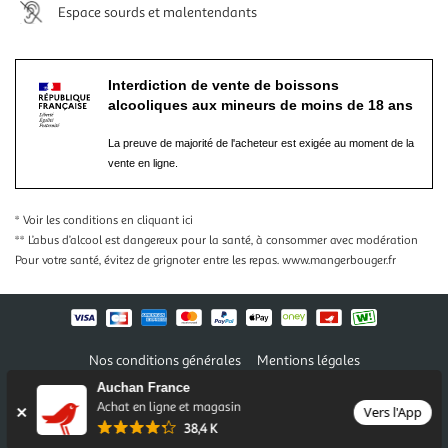
Espace sourds et malentendants
Interdiction de vente de boissons
alcooliques aux mineurs de moins de 18 ans
La preuve de majorité de l'acheteur est exigée au moment de la
vente en ligne.
* Voir les conditions
en cliquant ici
** L’abus d’alcool est dangereux pour la santé, à consommer avec modération
Pour votre santé, évitez de grignoter entre les repas.
www.mangerbouger.fr
Nos conditions générales
Mentions légales
Conditions des offres et promotions
Gérer mes préférences
Auchan France
Politique de confidentialité
Informations légales marketplace
Achat en ligne et magasin
Vers l'App
38,4 K
Auchan 2026 © Tous droits réservés