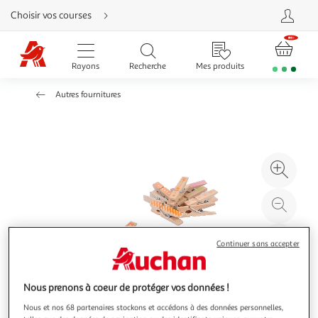
Aller
Choisir vos courses
directement
au
contenu
Aller
directement
Rayons
Recherche
Mes produits
à
la
recherche
Autres fournitures
Aller
directement
à
la
navigation
Aller
directement
à
Agr
la
rubrique
l'il
besoin
d'aide
à
Réd
20
l'il
à
Par
Continuer sans accepter
100
le
%
pro
Nous prenons à coeur de protéger vos données !
Nous et nos 68 partenaires stockons et accédons à des données personnelles,