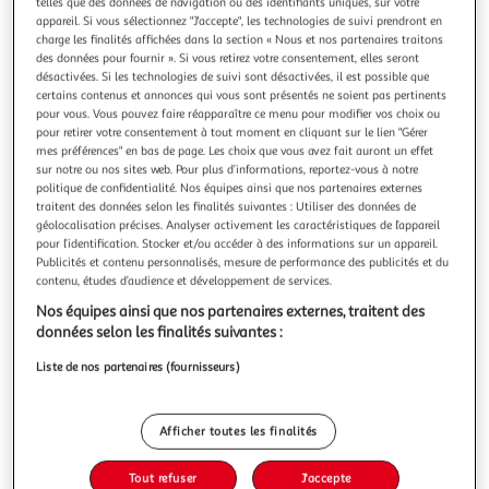
Illustration
Illustration
telles que des données de navigation ou des identifiants uniques, sur votre
appareil. Si vous sélectionnez "J'accepte", les technologies de suivi prendront en
précédente
suivante
charge les finalités affichées dans la section « Nous et nos partenaires traitons
des données pour fournir ». Si vous retirez votre consentement, elles seront
désactivées. Si les technologies de suivi sont désactivées, il est possible que
certains contenus et annonces qui vous sont présentés ne soient pas pertinents
ARTDESIGN
pour vous. Vous pouvez faire réapparaître ce menu pour modifier vos choix ou
Lot de 12 pinces en bois motif 3cm multicolore
pour retirer votre consentement à tout moment en cliquant sur le lien "Gérer
mes préférences" en bas de page. Les choix que vous avez fait auront un effet
Informations Techniques : Dimensions : L. 3,5 cm Matière :
sur notre ou nos sites web. Pour plus d’informations, reportez-vous à notre
Bois Spécificités : Pratique & Utile Lot de 12 Pinces A Motifs
politique de confidentialité. Nos équipes ainsi que nos partenaires externes
Poids : 0,026 kg Couleur : Multicolore
En savoir +
traitent des données selon les finalités suivantes : Utiliser des données de
Vendu par
Paris Prix
géolocalisation précises. Analyser activement les caractéristiques de l’appareil
pour l’identification. Stocker et/ou accéder à des informations sur un appareil.
Livr. ou retrait dès 3/4 jours
Publicités et contenu personnalisés, mesure de performance des publicités et du
A partir de 7,99€
contenu, études d’audience et développement de services.
Plus d'options
Nos équipes ainsi que nos partenaires externes, traitent des
données selon les finalités suivantes :
3,99€
4,99€
Vendu par
Paris Prix
Liste de nos partenaires (fournisseurs)
-20 %
Ajouter au panier
4,99€
Afficher toutes les finalités
3,99€
Ajouter à une liste
Tout refuser
J'accepte