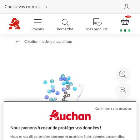
Aller
Choisir vos courses
directement
au
contenu
Aller
directement
Rayons
Recherche
Mes produits
à
la
recherche
Création mode, perles, bijoux
Aller
directement
à
la
navigation
Aller
directement
à
Agr
la
rubrique
l'il
besoin
d'aide
à
Réd
20
l'il
à
Par
Continuer sans accepter
100
le
%
pro
Nous prenons à coeur de protéger vos données !
Nous et nos 68 partenaires stockons et accédons à des données personnelles,