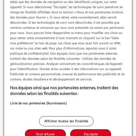
Illustration
Illustration
telles que des données de navigation ou des identifiants uniques, sur votre
appareil. Si vous sélectionnez "J'accepte", les technologies de suivi prendront en
précédente
suivante
charge les finalités affichées dans la section « Nous et nos partenaires traitons
des données pour fournir ». Si vous retirez votre consentement, elles seront
désactivées. Si les technologies de suivi sont désactivées, il est possible que
certains contenus et annonces qui vous sont présentés ne soient pas pertinents
HOMEA
pour vous. Vous pouvez faire réapparaître ce menu pour modifier vos choix ou
Kit Bracelet 21 Perles Verres 0,8cm Bleu Turquoise
pour retirer votre consentement à tout moment en cliquant sur le lien "Gérer
Informations Techniques : Dimensions : D. 0,8 cm Matières :
mes préférences" en bas de page. Les choix que vous avez fait auront un effet
Verre, Métal, Nylon & Tissu Spécificités : Pratique & Utile Kit
sur notre ou nos sites web. Pour plus d’informations, reportez-vous à notre
politique de confidentialité. Nos équipes ainsi que nos partenaires externes
Bracelet Contient : 21 Perles en Verre 4 Séparateurs en
En savoir +
traitent des données selon les finalités suivantes : Utiliser des données de
Métal 1 Mini Pompon 1 Charm en Métal Fil Nylon Élastique
Vendu par
Paris Prix
géolocalisation précises. Analyser activement les caractéristiques de l’appareil
Couleur : Bleu Turquoise
pour l’identification. Stocker et/ou accéder à des informations sur un appareil.
Livr. ou retrait dès 3/4 jours
Publicités et contenu personnalisés, mesure de performance des publicités et du
A partir de 7,99€
contenu, études d’audience et développement de services.
Plus d'options
Nos équipes ainsi que nos partenaires externes, traitent des
données selon les finalités suivantes :
4,99€
6,99€
Vendu par
Paris Prix
Liste de nos partenaires (fournisseurs)
-29 %
Ajouter au panier
6,99€
Afficher toutes les finalités
4,99€
Ajouter à une liste
Tout refuser
J'accepte