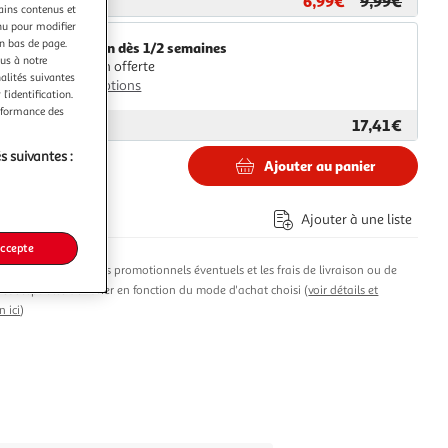
6,99€
9,99€
ar
Paris Prix
tains contenus et
nu pour modifier
en bas de page.
Livraison dès 1/2 semaines
ous à notre
Livraison offerte
nalités suivantes
Plus d'options
l’identification.
erformance des
17,41€
ar
ASD
s suivantes :
Ajouter au panier
Ajouter à une liste
accepte
produit, les avantages promotionnels éventuels et les frais de livraison ou de
t susceptibles de varier en fonction du mode d'achat choisi (
voir détails et
n ici
)