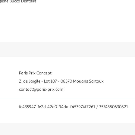
giène Bucco Dentaire
Paris Prix Concept
Zi de l'argile - Lot 107 - 06370 Mouans Sartoux
contact@paris-prix.com
fe435947-fe2d-42a0-94da-f453974f7261 / 3574380630821