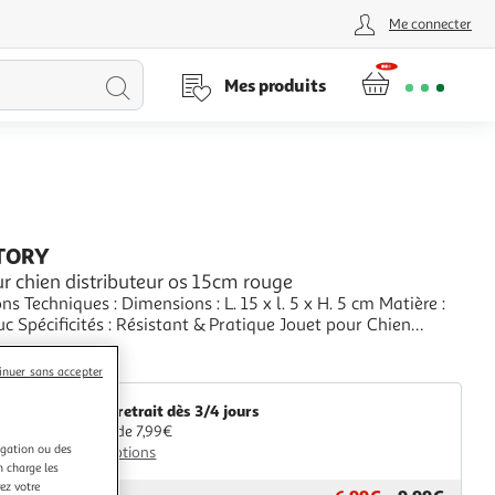
Me connecter
Lancer
Mes produits
la
recherche
TORY
r chien distributeur os 15cm rouge
ns Techniques : Dimensions : L. 15 x l. 5 x H. 5 cm Matière :
 Résistant & Pratique Jouet pour Chien
Distributeur de Croquettes & Friandises Idéal pour
+
 & se Régaler Développe la Mâche & Préserve l'Hygiène
aris Prix
inuer sans accepter
aire Poids : 0,126 kg Couleur
Livr. ou retrait dès 3/4 jours
A partir de 7,99€
igation ou des
Plus d'options
n charge les
ez votre