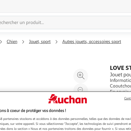
Chien
Jouet, sport
Autres jouets, accessoires sport
LOVE S
Agrandir
Jouet pou
Informatio
l'illustration
Caoutchouc Spécificités :
à
Réduire
Forme Os 
En savoir 
200%
l'illustration
s'Occuper
Vendu par
P
Cont
Bucco Dent
à
Partager
100
le
ns à coeur de protéger vos données !
%
produit
8 partenaires stockons et accédons à des données personnelles, telles que des données de nav
niques, sur votre appareil. Si vous sélectionnez "J'accepte", les technologies de suivi prendront e
chées dans la section « Nous et nos partenaires traitons des données pour fournir ». Si vous retir