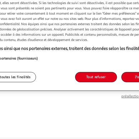
Vendu p
 elles seront désactivées. Si les technologies de suivi sont désactivées, il est possible que cer
vous sont présentés ne soient pas pertinents pour vous. Vous pouvez faire réapparaître ce me
pour retirer votre consentement à tout moment en cliquant sur le lien "Gérer mes préférences" 
 vous avez fait auront un effet sur notre ou nos sites web. Pour plus d’informations, reportez-v
confidentialité. Nos équipes ainsi que nos partenaires externes traitent des données selon les fi
 données de géolocalisation précises. Analyser activement les caractéristiques de l’appareil pour 
 accéder à des informations sur un appareil. Publicités et contenu personnalisés, mesure de p
Vendu p
 du contenu, études d’audience et développement de services.
s ainsi que nos partenaires externes, traitent des données selon les finalité
-30 %
partenaires (fournisseurs)
9,99€
6,99€
toutes les finalités
Tout refuser
J'
Le prix du 
retrait son
présélectio