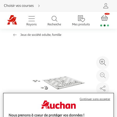
Aller
Choisir vos courses
directement
au
contenu
Aller
directement
Rayons
Recherche
Mes produits
à
la
recherche
Jeux de société adulte, famille
Aller
directement
à
la
navigation
Aller
directement
à
Agr
la
rubrique
l'il
besoin
d'aide
à
Réd
20
l'il
à
Par
100
le
%
pro
Continuer sans accepter
Nous prenons à coeur de protéger vos données !