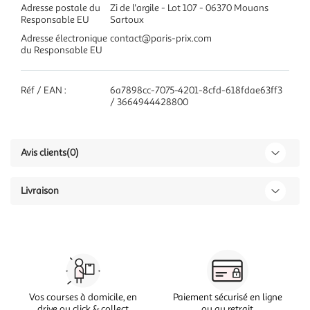
Adresse postale du
Zi de l'argile - Lot 107 - 06370 Mouans
Responsable EU
Sartoux
Adresse électronique
contact@paris-prix.com
du Responsable EU
Réf / EAN :
6a7898cc-7075-4201-8cfd-618fdae63ff3
/ 3664944428800
Avis clients
(0)
Livraison
Vos courses à domicile, en
Paiement sécurisé en ligne
drive ou click & collect
ou au retrait