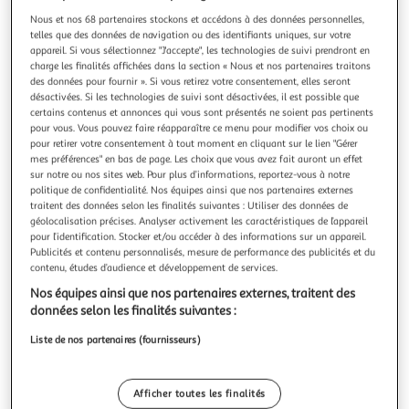
Illustration
Illustration
Nous et nos 68 partenaires stockons et accédons à des données personnelles,
précédente
suivante
telles que des données de navigation ou des identifiants uniques, sur votre
appareil. Si vous sélectionnez "J'accepte", les technologies de suivi prendront en
charge les finalités affichées dans la section « Nous et nos partenaires traitons
des données pour fournir ». Si vous retirez votre consentement, elles seront
MISTER GADGET
désactivées. Si les technologies de suivi sont désactivées, il est possible que
Jeu de société dames 25cm transparent
certains contenus et annonces qui vous sont présentés ne soient pas pertinents
Informations Techniques : Dimensions : L. 25 x l. 25 cm
pour vous. Vous pouvez faire réapparaître ce menu pour modifier vos choix ou
pour retirer votre consentement à tout moment en cliquant sur le lien "Gérer
Matière : Verre Spécificités : Gadget & Fun Jeu de Société
mes préférences" en bas de page. Les choix que vous avez fait auront un effet
Dames Forme Carrée Contient : 1 Plateau 42 Pions Style
En savoir +
sur notre ou nos sites web. Pour plus d’informations, reportez-vous à notre
Vintage & Rétro Poids : 0,48 kg Couleur : Transparent
Vendu par
Paris Prix
politique de confidentialité. Nos équipes ainsi que nos partenaires externes
traitent des données selon les finalités suivantes : Utiliser des données de
Livr. ou retrait dès 3/4 jours
géolocalisation précises. Analyser activement les caractéristiques de l’appareil
A partir de 7,99€
pour l’identification. Stocker et/ou accéder à des informations sur un appareil.
Plus d'options
Publicités et contenu personnalisés, mesure de performance des publicités et du
contenu, études d’audience et développement de services.
15,99€
20,99€
Vendu par
Paris Prix
Nos équipes ainsi que nos partenaires externes, traitent des
données selon les finalités suivantes :
Livraison dès 1/2 semaines
Liste de nos partenaires (fournisseurs)
4,99€
Plus d'options
Afficher toutes les finalités
37,11€
Vendu par
Multishop