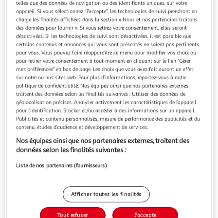
Illustration
Illustration
telles que des données de navigation ou des identifiants uniques, sur votre
appareil. Si vous sélectionnez "J'accepte", les technologies de suivi prendront en
précédente
suivante
charge les finalités affichées dans la section « Nous et nos partenaires traitons
des données pour fournir ». Si vous retirez votre consentement, elles seront
désactivées. Si les technologies de suivi sont désactivées, il est possible que
certains contenus et annonces qui vous sont présentés ne soient pas pertinents
LOVE STORY
pour vous. Vous pouvez faire réapparaître ce menu pour modifier vos choix ou
Imperméable pour chien transparent 30cm rouge
pour retirer votre consentement à tout moment en cliquant sur le lien "Gérer
Informations Techniques : Dimensions : L. 30 cm Matière :
mes préférences" en bas de page. Les choix que vous avez fait auront un effet
Plastique Spécificités : Pratique & Efficace Vêtement Pour
sur notre ou nos sites web. Pour plus d’informations, reportez-vous à notre
politique de confidentialité. Nos équipes ainsi que nos partenaires externes
Chiens Imperméable avec Capuche Design Uni Couleur :
En savoir +
traitent des données selon les finalités suivantes : Utiliser des données de
Rouge & Transparent
Vendu par
Paris Prix
géolocalisation précises. Analyser activement les caractéristiques de l’appareil
pour l’identification. Stocker et/ou accéder à des informations sur un appareil.
Livr. ou retrait dès 3/4 jours
Publicités et contenu personnalisés, mesure de performance des publicités et du
A partir de 7,99€
contenu, études d’audience et développement de services.
Plus d'options
Nos équipes ainsi que nos partenaires externes, traitent des
données selon les finalités suivantes :
5,99€
8,99€
Vendu par
Paris Prix
Liste de nos partenaires (fournisseurs)
-33 %
Ajouter au panier
8,99€
Afficher toutes les finalités
5,99€
Ajouter à une liste
Tout refuser
J'accepte