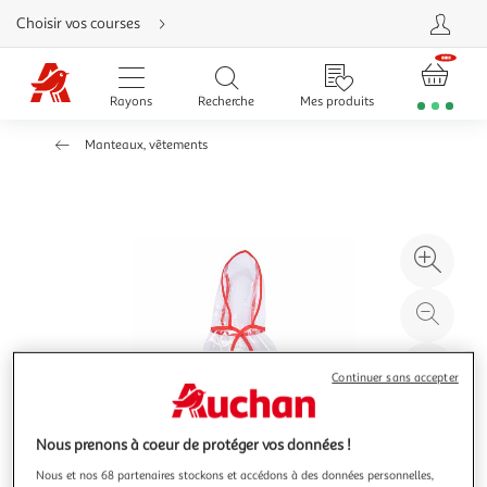
Aller
Choisir vos courses
directement
au
contenu
Aller
directement
Rayons
Recherche
Mes produits
à
la
recherche
Manteaux, vêtements
Aller
directement
à
la
navigation
Aller
directement
à
Agr
la
rubrique
l'il
besoin
d'aide
à
Réd
20
l'il
à
Par
Continuer sans accepter
100
le
%
pro
Nous prenons à coeur de protéger vos données !
Nous et nos 68 partenaires stockons et accédons à des données personnelles,