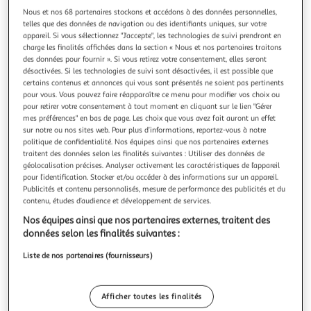
Illustration
Illustration
Nous et nos 68 partenaires stockons et accédons à des données personnelles,
précédente
suivante
telles que des données de navigation ou des identifiants uniques, sur votre
appareil. Si vous sélectionnez "J'accepte", les technologies de suivi prendront en
charge les finalités affichées dans la section « Nous et nos partenaires traitons
des données pour fournir ». Si vous retirez votre consentement, elles seront
DOUCEUR D'INTÉRIEUR
désactivées. Si les technologies de suivi sont désactivées, il est possible que
Housse de coussin romane 40x40cm naturel
certains contenus et annonces qui vous sont présentés ne soient pas pertinents
pour vous. Vous pouvez faire réapparaître ce menu pour modifier vos choix ou
Informations Techniques : Dimensions : L. 40 x l. 40 cm
pour retirer votre consentement à tout moment en cliquant sur le lien "Gérer
Produit Packagé : L. 21 x l. 1 x H. 47 cm Matière : 100%
mes préférences" en bas de page. Les choix que vous avez fait auront un effet
Polyester Spécificités : Tendance & Moderne Housse de
En savoir +
sur notre ou nos sites web. Pour plus d’informations, reportez-vous à notre
Coussin Forme Carrée Design Uni Texture Microfibre
Vendu par
Paris Prix
politique de confidentialité. Nos équipes ainsi que nos partenaires externes
Finition Couture Poids : 0,09 kg Couleur : Naturel
traitent des données selon les finalités suivantes : Utiliser des données de
Livr. ou retrait dès 3/4 jours
géolocalisation précises. Analyser activement les caractéristiques de l’appareil
pour l’identification. Stocker et/ou accéder à des informations sur un appareil.
A partir de 7,99€
Publicités et contenu personnalisés, mesure de performance des publicités et du
Plus d'options
contenu, études d’audience et développement de services.
7,99€
9,99€
Vendu par
Paris Prix
Nos équipes ainsi que nos partenaires externes, traitent des
données selon les finalités suivantes :
Livraison dès 5/6 jours
Liste de nos partenaires (fournisseurs)
4,99€
Plus d'options
Afficher toutes les finalités
27,73€
Vendu par
Multishop