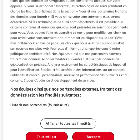
Illustration
Illustration
telles que des données de navigation ou des identifiants uniques, sur votre
appareil. Si vous sélectionnez "J'accepte", les technologies de suivi prendront en
précédente
suivante
charge les finalités affichées dans la section « Nous et nos partenaires traitons
des données pour fournir ». Si vous retirez votre consentement, elles seront
désactivées. Si les technologies de suivi sont désactivées, il est possible que
certains contenus et annonces qui vous sont présentés ne soient pas pertinents
DOUCEUR D'INTÉRIEUR
pour vous. Vous pouvez faire réapparaître ce menu pour modifier vos choix ou
Housse de coussin panama 40x40cm sauge
pour retirer votre consentement à tout moment en cliquant sur le lien "Gérer
mes préférences" en bas de page. Les choix que vous avez fait auront un effet
Informations Techniques : Dimensions : L. 40 x l. 40 cm
sur notre ou nos sites web. Pour plus d’informations, reportez-vous à notre
Produit Packagé : L. 21 x l. 1 x H. 45 cm Matière : 100%
politique de confidentialité. Nos équipes ainsi que nos partenaires externes
Coton Spécificités : Tendance & Pratique Housse de Coussin
En savoir +
traitent des données selon les finalités suivantes : Utiliser des données de
Forme Carrée Fermeture à Zip Poids : 0,13 kg Couleur :
Vendu par
Paris Prix
géolocalisation précises. Analyser activement les caractéristiques de l’appareil
Sauge
pour l’identification. Stocker et/ou accéder à des informations sur un appareil.
Livr. ou retrait dès 3/4 jours
Publicités et contenu personnalisés, mesure de performance des publicités et du
A partir de 7,99€
contenu, études d’audience et développement de services.
Plus d'options
Nos équipes ainsi que nos partenaires externes, traitent des
données selon les finalités suivantes :
4,99€
6,99€
Vendu par
Paris Prix
Liste de nos partenaires (fournisseurs)
-29 %
Ajouter au panier
6,99€
Afficher toutes les finalités
4,99€
Ajouter à une liste
Tout refuser
J'accepte