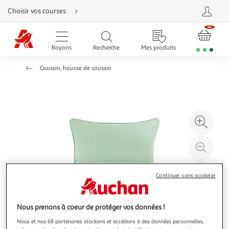
Aller
Choisir vos courses
directement
au
contenu
Aller
directement
Rayons
Recherche
Mes produits
à
la
recherche
Coussin, housse de coussin
Aller
directement
à
la
navigation
Aller
directement
à
Agr
la
rubrique
l'il
besoin
d'aide
à
Réd
20
l'il
à
Par
Continuer sans accepter
100
le
%
pro
Nous prenons à coeur de protéger vos données !
Nous et nos 68 partenaires stockons et accédons à des données personnelles,