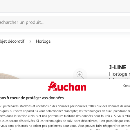
bjet décoratif
Horloge
J-LINE
Agrandir
Horloge 
Informations Techniques :
l'illustration
Matières :
Cont
à
Réduire
Forme Rond
En savoir 
200%
l'illustration
ns à coeur de protéger vos données !
à
Partager
8 partenaires stockons et accédons à des données personnelles, telles que des données de nav
100
le
niques, sur votre appareil. Si vous sélectionnez "J'accepte", les technologies de suivi prendront e
%
produit
chées dans la section « Nous et nos partenaires traitons des données pour fournir ». Si vous retir
 elles seront désactivées. Si les technologies de suivi sont désactivées, il est possible que cer
vous sont présentés ne soient pas pertinents pour vous. Vous pouvez faire réapparaître ce me