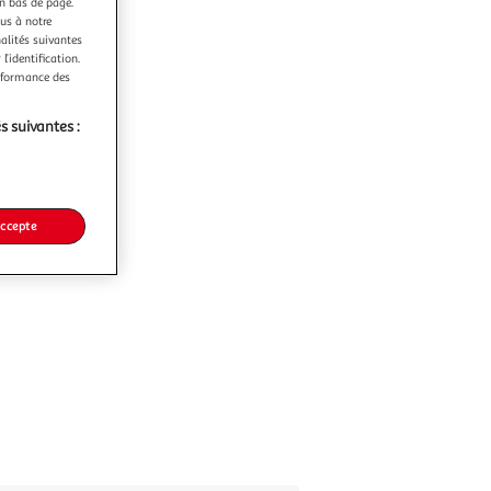
en bas de page.
ous à notre
nalités suivantes
l’identification.
erformance des
s suivantes :
accepte