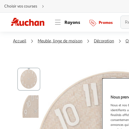
Aller
Choisir vos courses
directement
au
contenu
Aller
Rayons
Promos
directement
à
la
recherche
Aller
Accueil
Meuble, linge de maison
Décoration
O
directement
à
la
navigation
Aller
directement
à
la
rubrique
besoin
d'aide
Nous preno
Nous et nos 6
identifiants u
finalités affi
consentement,
annonces qui 