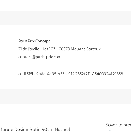
Paris Prix Concept
Zi de l'argile - Lot 107 - 06370 Mouans Sartoux
contact@paris-prix.com
cad15f5b-9a8d-4a95-a53b-9ffc2352f2f1 / 5400924121358
Soyez le pre
Murale Design Rotin 90cm Naturel