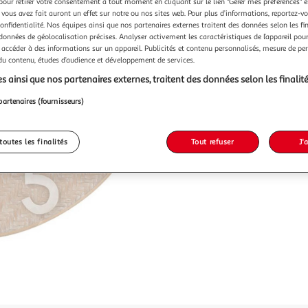
pour retirer votre consentement à tout moment en cliquant sur le lien "Gérer mes préférences" 
 vous avez fait auront un effet sur notre ou nos sites web. Pour plus d’informations, reportez-v
confidentialité. Nos équipes ainsi que nos partenaires externes traitent des données selon les fi
 données de géolocalisation précises. Analyser activement les caractéristiques de l’appareil pour 
 accéder à des informations sur un appareil. Publicités et contenu personnalisés, mesure de p
 du contenu, études d’audience et développement de services.
s ainsi que nos partenaires externes, traitent des données selon les finalité
partenaires (fournisseurs)
toutes les finalités
Tout refuser
J'