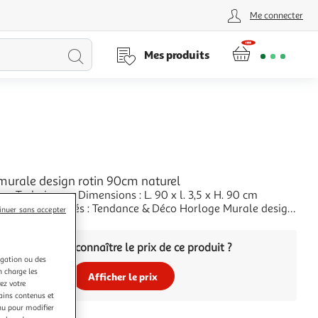
Me connecter
Lancer
Mes produits
la
recherche
murale design rotin 90cm naturel
 Dimensions : L. 90 x l. 3,5 x H. 90 cm
 Rotin Spécificités : Tendance & Déco Horloge Murale design
inuer sans accepter
e Poids : 4,5 kg Couleur : Naturel
+
Vous voulez connaître le prix de ce produit ?
igation ou des
n charge les
Afficher le prix
ez votre
tains contenus et
nu pour modifier