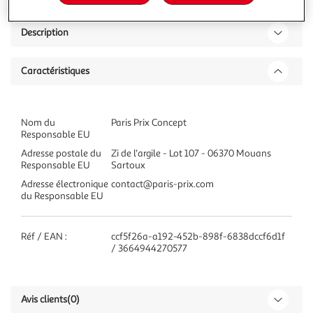
Description
Caractéristiques
Nom du
Paris Prix Concept
Responsable EU
Adresse postale du
Zi de l'argile - Lot 107 - 06370 Mouans
Responsable EU
Sartoux
Adresse électronique
contact@paris-prix.com
du Responsable EU
Réf / EAN :
ccf5f26a-a192-452b-898f-6838dccf6d1f
/ 3664944270577
Avis clients
(0)