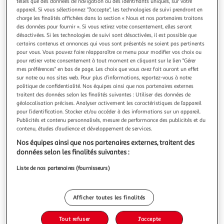
Illustration
Illustration
telles que des données de navigation ou des identifiants uniques, sur votre
appareil. Si vous sélectionnez "J'accepte", les technologies de suivi prendront en
précédente
suivante
charge les finalités affichées dans la section « Nous et nos partenaires traitons
des données pour fournir ». Si vous retirez votre consentement, elles seront
désactivées. Si les technologies de suivi sont désactivées, il est possible que
certains contenus et annonces qui vous sont présentés ne soient pas pertinents
HOME DECO KIDS
pour vous. Vous pouvez faire réapparaître ce menu pour modifier vos choix ou
Guirlande 24 pompons boule garçon 2m multicolore
pour retirer votre consentement à tout moment en cliquant sur le lien "Gérer
mes préférences" en bas de page. Les choix que vous avez fait auront un effet
Informations Techniques : Dimensions : L. 200 cm Matière :
sur notre ou nos sites web. Pour plus d’informations, reportez-vous à notre
Polyester Spécificités : Pratique & Utile Guirlande 24
politique de confidentialité. Nos équipes ainsi que nos partenaires externes
Pompons Pour Enfant Forme Boule Facile d'entretien
En savoir +
traitent des données selon les finalités suivantes : Utiliser des données de
Couleur : Multicolore
Vendu par
Paris Prix
géolocalisation précises. Analyser activement les caractéristiques de l’appareil
pour l’identification. Stocker et/ou accéder à des informations sur un appareil.
Livr. ou retrait dès 3/4 jours
Publicités et contenu personnalisés, mesure de performance des publicités et du
A partir de 7,99€
contenu, études d’audience et développement de services.
Plus d'options
Nos équipes ainsi que nos partenaires externes, traitent des
données selon les finalités suivantes :
4,99€
5,99€
Vendu par
Paris Prix
Liste de nos partenaires (fournisseurs)
-17 %
Ajouter au panier
5,99€
4,99€
Afficher toutes les finalités
Ajouter à une liste
dont 0,08€ d'éco part. mobilier.
Tout refuser
J'accepte