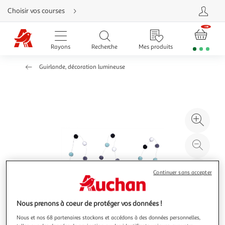
Aller
Choisir vos courses
directement
au
contenu
Aller
directement
Rayons
Recherche
Mes produits
à
la
recherche
Guirlande, décoration lumineuse
Aller
directement
à
la
navigation
Aller
directement
à
Agr
la
rubrique
l'il
besoin
d'aide
à
Réd
20
l'il
à
Par
Continuer sans accepter
100
le
%
pro
Nous prenons à coeur de protéger vos données !
Nous et nos 68 partenaires stockons et accédons à des données personnelles,