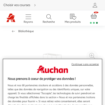
Aller
Choisir vos courses
directement
au
contenu
Aller
directement
Rayons
Recherche
Mes produits
à
la
recherche
Bibliothèque
Aller
directement
à
la
navigation
Aller
directement
à
Agr
la
rubrique
l'il
besoin
Continuer sans accepter
d'aide
à
Réd
20
l'il
à
Par
Nous prenons à coeur de protéger vos données !
100
le
Nous et nos 68 partenaires stockons et accédons à des données personnelles,
%
pro
telles que des données de navigation ou des identifiants uniques, sur votre
appareil. Si vous sélectionnez "J'accepte", les technologies de suivi prendront en
charge les finalités affichées dans la section « Nous et nos partenaires traitons
des données pour fournir ». Si vous retirez votre consentement, elles seront