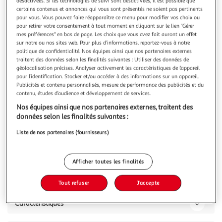
Illustration
Illustration
désactivées. Si les technologies de suivi sont désactivées, il est possible que
certains contenus et annonces qui vous sont présentés ne soient pas pertinents
précédente
suivante
pour vous. Vous pouvez faire réapparaître ce menu pour modifier vos choix ou
pour retirer votre consentement à tout moment en cliquant sur le lien "Gérer
mes préférences" en bas de page. Les choix que vous avez fait auront un effet
sur notre ou nos sites web. Pour plus d’informations, reportez-vous à notre
PARIS PRIX
politique de confidentialité. Nos équipes ainsi que nos partenaires externes
Étagère bibliothèque 6 niveaux staal 188cm blanc
traitent des données selon les finalités suivantes : Utiliser des données de
géolocalisation précises. Analyser activement les caractéristiques de l’appareil
Informations Techniques : Dimensions : L. 85 x l. 35 x H. 188
pour l’identification. Stocker et/ou accéder à des informations sur un appareil.
cm Matière : Acier Spécificités : Élégante & Fonctionnelle
Publicités et contenu personnalisés, mesure de performance des publicités et du
Étagère bibliothèque 6 niveaux Revêtement en poudre
En savoir +
contenu, études d’audience et développement de services.
Nombre de colis : 1 Poids max supporté : 30 kg Poids : 22 kg
Vous voulez connaître le prix de ce produit ?
Nos équipes ainsi que nos partenaires externes, traitent des
Couleur : Blanc
données selon les finalités suivantes :
Afficher le prix
Liste de nos partenaires (fournisseurs)
Afficher toutes les finalités
Description
Tout refuser
J'accepte
Caractéristiques