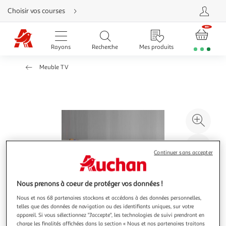
Aller
Choisir vos courses
directement
au
contenu
Aller
directement
Rayons
Recherche
Mes produits
à
la
recherche
Meuble TV
Aller
directement
à
la
navigation
Aller
directement
à
Agr
la
rubrique
l'il
besoin
d'aide
à
Réd
Continuer sans accepter
20
l'il
à
Par
100
le
Nous prenons à coeur de protéger vos données !
%
pro
Nous et nos 68 partenaires stockons et accédons à des données personnelles,
telles que des données de navigation ou des identifiants uniques, sur votre
appareil. Si vous sélectionnez "J'accepte", les technologies de suivi prendront en
charge les finalités affichées dans la section « Nous et nos partenaires traitons