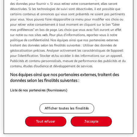
Illustration
Illustration
des données pour fournir ». Si vous retirez votre consentement, elles seront
précédente
suivante
désactivées. Si les technologies de suivi sont désactivées, il est possible que
certains contenus et annonces qui vous sont présentés ne soient pas pertinents
pour vous. Vous pouvez faire réapparaître ce menu pour modifier vos choix ou
pour retirer votre consentement à tout moment en cliquant sur le lien "Gérer
PARIS PRIX
mes préférences" en bas de page. Les choix que vous avez fait auront un effet
sur notre ou nos sites web. Pour plus d’informations, reportez-vous à notre
Ensemble meuble tv switch lamel xvi 330cm naturel
politique de confidentialité. Nos équipes ainsi que nos partenaires externes
Informations Techniques : Dimensions : L. 330 x l. 40 x H.
traitent des données selon les finalités suivantes : Utiliser des données de
180 cm (selon positionnement souhaité) Meuble TV : L. 180
géolocalisation précises. Analyser activement les caractéristiques de l’appareil
x l. 40 x H. 30 cm Vitrine : L. 30 x l. 30 x H. 180 cm Bloc
En savoir +
pour l’identification. Stocker et/ou accéder à des informations sur un appareil.
mural : L. 60 x l. 30 x H. 60 cm Étagère : L. 180 x l. 20 x H.
Vendu par
Paris Prix
Publicités et contenu personnalisés, mesure de performance des publicités et du
1,8 cm Matière : MDF Cet ensemble contient : 1 x Meuble TV
contenu, études d’audience et développement de services.
Livraison dès 1/2 semaines
Nos équipes ainsi que nos partenaires externes, traitent des
59,99€
données selon les finalités suivantes :
Plus d'options
Liste de nos partenaires (fournisseurs)
851,99€
1 067,99€
Vendu par
Paris Prix
-20 %
Afficher toutes les finalités
Ajouter au panier
1 067,99€
851,99€
Tout refuser
J'accepte
Ajouter à une liste
dont 12,60€ d'éco part. mobilier.