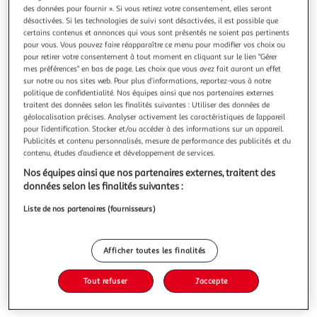
Illustration
Illustration
des données pour fournir ». Si vous retirez votre consentement, elles seront
précédente
suivante
désactivées. Si les technologies de suivi sont désactivées, il est possible que
certains contenus et annonces qui vous sont présentés ne soient pas pertinents
pour vous. Vous pouvez faire réapparaître ce menu pour modifier vos choix ou
pour retirer votre consentement à tout moment en cliquant sur le lien "Gérer
PARIS PRIX
mes préférences" en bas de page. Les choix que vous avez fait auront un effet
sur notre ou nos sites web. Pour plus d’informations, reportez-vous à notre
Ensemble meuble tv switch lamel viii 280cm naturel
politique de confidentialité. Nos équipes ainsi que nos partenaires externes
Informations Techniques : Dimensions : L. 280 x l. 40 x H.
traitent des données selon les finalités suivantes : Utiliser des données de
180 cm (selon positionnement souhaité) Meuble TV : L. 120
géolocalisation précises. Analyser activement les caractéristiques de l’appareil
x l. 40 x H. 30 cm Vitrine : L. 60 x l. 30 x H. 60 cm Armoire :
En savoir +
pour l’identification. Stocker et/ou accéder à des informations sur un appareil.
L. 30 x l. 30 x H. 180 cm Étagère : L. 180 x l. 20 x H. 1,8 cm
Vendu par
Paris Prix
Publicités et contenu personnalisés, mesure de performance des publicités et du
Matière : MDF Cet ensemble contient : 2 x Meuble TV 2 x
contenu, études d’audience et développement de services.
Livraison dès 1/2 semaines
Nos équipes ainsi que nos partenaires externes, traitent des
59,99€
données selon les finalités suivantes :
Plus d'options
Liste de nos partenaires (fournisseurs)
805,99€
1 007,99€
Vendu par
Paris Prix
-20 %
Afficher toutes les finalités
Ajouter au panier
1 007,99€
805,99€
Tout refuser
J'accepte
Ajouter à une liste
dont 12,60€ d'éco part. mobilier.