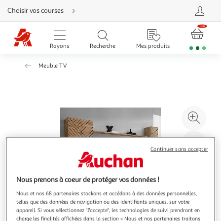
Aller
Choisir vos courses
directement
au
contenu
Aller
directement
Rayons
Recherche
Mes produits
à
la
recherche
Meuble TV
Aller
directement
à
la
navigation
Aller
directement
à
Agr
la
rubrique
l'il
besoin
d'aide
à
Réd
Continuer sans accepter
20
l'il
à
Par
100
le
Nous prenons à coeur de protéger vos données !
%
pro
Nous et nos 68 partenaires stockons et accédons à des données personnelles,
telles que des données de navigation ou des identifiants uniques, sur votre
appareil. Si vous sélectionnez "J'accepte", les technologies de suivi prendront en
charge les finalités affichées dans la section « Nous et nos partenaires traitons