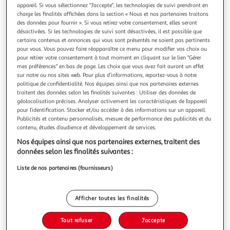
Illustration
Illustration
appareil. Si vous sélectionnez "J'accepte", les technologies de suivi prendront en
précédente
suivante
charge les finalités affichées dans la section « Nous et nos partenaires traitons
des données pour fournir ». Si vous retirez votre consentement, elles seront
désactivées. Si les technologies de suivi sont désactivées, il est possible que
certains contenus et annonces qui vous sont présentés ne soient pas pertinents
DOUCEUR D'INTÉRIEUR
pour vous. Vous pouvez faire réapparaître ce menu pour modifier vos choix ou
pour retirer votre consentement à tout moment en cliquant sur le lien "Gérer
Drap housse percaline 180x200cm nude
mes préférences" en bas de page. Les choix que vous avez fait auront un effet
Informations Techniques : Dimensions : L. 200 x l. 180 cm
sur notre ou nos sites web. Pour plus d’informations, reportez-vous à notre
Matière : Percale 100% Coton (78 fils/cm²) Spécificités :
politique de confidentialité. Nos équipes ainsi que nos partenaires externes
Doux & Confortable Drap housse Pour 2 personnes Forme
En savoir +
traitent des données selon les finalités suivantes : Utiliser des données de
rectangulaire Certification Oeko-Tex Standard 100 Poids :
géolocalisation précises. Analyser activement les caractéristiques de l’appareil
Vendu par
Paris Prix
pour l’identification. Stocker et/ou accéder à des informations sur un appareil.
0,71 kg Couleur : Nude
Publicités et contenu personnalisés, mesure de performance des publicités et du
Livr. ou retrait dès 3/4 jours
contenu, études d’audience et développement de services.
A partir de 7,99€
Nos équipes ainsi que nos partenaires externes, traitent des
Plus d'options
données selon les finalités suivantes :
28,99€
38,99€
Vendu par
Paris Prix
Liste de nos partenaires (fournisseurs)
Livraison dès 7/8 jours
4,99€
Afficher toutes les finalités
Plus d'options
Tout refuser
J'accepte
53,36€
Vendu par
Multishop