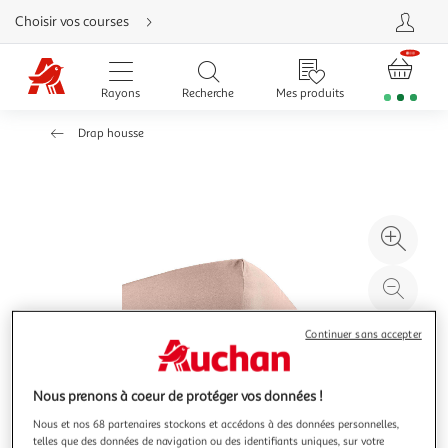
Aller
Choisir vos courses
directement
au
contenu
Aller
directement
Rayons
Recherche
Mes produits
à
la
recherche
Drap housse
Aller
directement
à
la
navigation
Aller
directement
à
Agr
la
rubrique
l'il
besoin
d'aide
à
Réd
20
l'il
à
Par
Continuer sans accepter
100
le
%
pro
Nous prenons à coeur de protéger vos données !
Nous et nos 68 partenaires stockons et accédons à des données personnelles,
telles que des données de navigation ou des identifiants uniques, sur votre