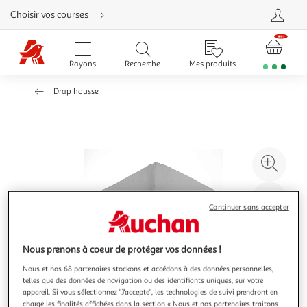
Aller
Choisir vos courses
directement
au
contenu
Aller
directement
Rayons
Recherche
Mes produits
à
la
recherche
Drap housse
Aller
directement
à
la
navigation
Aller
directement
à
Agr
la
rubrique
l'il
besoin
d'aide
à
Réd
Continuer sans accepter
20
l'il
à
Par
100
le
Nous prenons à coeur de protéger vos données !
%
pro
Nous et nos 68 partenaires stockons et accédons à des données personnelles,
telles que des données de navigation ou des identifiants uniques, sur votre
appareil. Si vous sélectionnez "J'accepte", les technologies de suivi prendront en
charge les finalités affichées dans la section « Nous et nos partenaires traitons