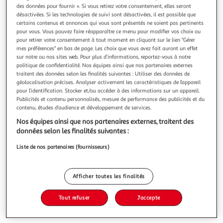
Illustration
Illustration
des données pour fournir ». Si vous retirez votre consentement, elles seront
précédente
suivante
désactivées. Si les technologies de suivi sont désactivées, il est possible que
certains contenus et annonces qui vous sont présentés ne soient pas pertinents
pour vous. Vous pouvez faire réapparaître ce menu pour modifier vos choix ou
pour retirer votre consentement à tout moment en cliquant sur le lien "Gérer
DOUCEUR D'INTÉRIEUR
mes préférences" en bas de page. Les choix que vous avez fait auront un effet
sur notre ou nos sites web. Pour plus d’informations, reportez-vous à notre
Drap housse en coton linette 160x200cm gris
politique de confidentialité. Nos équipes ainsi que nos partenaires externes
Informations Techniques : Dimensions : L. 160 x H. 200 cm
traitent des données selon les finalités suivantes : Utiliser des données de
Produit Packagé : L. 19 x l. 7 x H. 39 cm Matière : 100%
géolocalisation précises. Analyser activement les caractéristiques de l’appareil
Coton (57 fils/cm2) Spécificités : Pratique & Tendance Drap
En savoir +
pour l’identification. Stocker et/ou accéder à des informations sur un appareil.
Housse 2 Personnes Forme Rectangulaire Design Uni Coton
Vendu par
Paris Prix
Publicités et contenu personnalisés, mesure de performance des publicités et du
Lavé à la Pierre Certification Oeko-Tex Standard 100 Poids :
contenu, études d’audience et développement de services.
0,746 k
Livr. ou retrait dès 3/4 jours
Nos équipes ainsi que nos partenaires externes, traitent des
A partir de 7,99€
données selon les finalités suivantes :
Plus d'options
Liste de nos partenaires (fournisseurs)
17,99€
22,99€
Vendu par
Paris Prix
-22 %
Afficher toutes les finalités
Ajouter au panier
22,99€
Tout refuser
J'accepte
17,99€
Ajouter à une liste