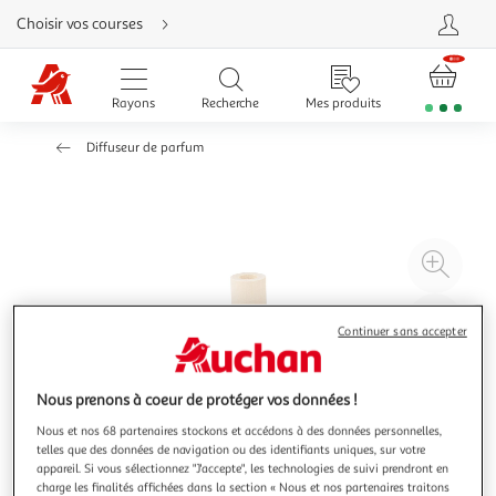
Aller
Choisir vos courses
directement
au
contenu
Aller
directement
Rayons
Recherche
Mes produits
à
la
recherche
Diffuseur de parfum
Aller
directement
à
la
navigation
Aller
directement
à
Agr
la
rubrique
l'il
besoin
d'aide
à
Réd
Continuer sans accepter
20
l'il
à
Par
100
le
Nous prenons à coeur de protéger vos données !
%
pro
Nous et nos 68 partenaires stockons et accédons à des données personnelles,
telles que des données de navigation ou des identifiants uniques, sur votre
appareil. Si vous sélectionnez "J'accepte", les technologies de suivi prendront en
charge les finalités affichées dans la section « Nous et nos partenaires traitons