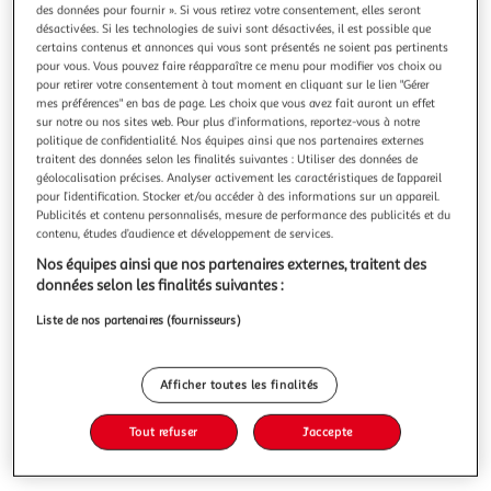
Illustration
Illustration
des données pour fournir ». Si vous retirez votre consentement, elles seront
précédente
suivante
désactivées. Si les technologies de suivi sont désactivées, il est possible que
certains contenus et annonces qui vous sont présentés ne soient pas pertinents
pour vous. Vous pouvez faire réapparaître ce menu pour modifier vos choix ou
pour retirer votre consentement à tout moment en cliquant sur le lien "Gérer
HOMEA
mes préférences" en bas de page. Les choix que vous avez fait auront un effet
sur notre ou nos sites web. Pour plus d’informations, reportez-vous à notre
Diffuseur de parfum bois 30ml pomme
politique de confidentialité. Nos équipes ainsi que nos partenaires externes
Informations Techniques : Matière : Bois Spécificités : Simple
traitent des données selon les finalités suivantes : Utiliser des données de
& Design Parfum pomme Contenance de 30ml Bouchon en
géolocalisation précises. Analyser activement les caractéristiques de l’appareil
bois Poids : 0.05 kg Couleur : Vert
En savoir +
pour l’identification. Stocker et/ou accéder à des informations sur un appareil.
Publicités et contenu personnalisés, mesure de performance des publicités et du
contenu, études d’audience et développement de services.
Vous voulez connaître le prix de ce produit ?
Nos équipes ainsi que nos partenaires externes, traitent des
Afficher le prix
données selon les finalités suivantes :
Liste de nos partenaires (fournisseurs)
Afficher toutes les finalités
Description
Tout refuser
J'accepte
Caractéristiques