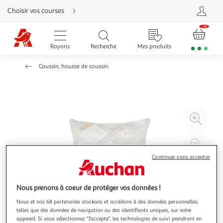
Aller
Choisir vos courses
directement
au
contenu
Aller
directement
Rayons
Recherche
Mes produits
à
la
recherche
Coussin, housse de coussin
Aller
directement
à
la
navigation
Aller
directement
à
Agr
la
rubrique
l'il
besoin
d'aide
à
Réd
20
l'il
Continuer sans accepter
à
Par
100
le
Nous prenons à coeur de protéger vos données !
%
pro
Nous et nos 68 partenaires stockons et accédons à des données personnelles,
telles que des données de navigation ou des identifiants uniques, sur votre
appareil. Si vous sélectionnez "J'accepte", les technologies de suivi prendront en