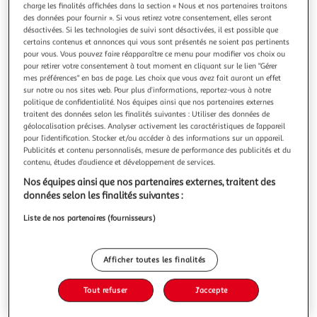
Illustration
Illustration
charge les finalités affichées dans la section « Nous et nos partenaires traitons
précédente
suivante
des données pour fournir ». Si vous retirez votre consentement, elles seront
désactivées. Si les technologies de suivi sont désactivées, il est possible que
certains contenus et annonces qui vous sont présentés ne soient pas pertinents
pour vous. Vous pouvez faire réapparaître ce menu pour modifier vos choix ou
pour retirer votre consentement à tout moment en cliquant sur le lien "Gérer
PARIS PRIX
mes préférences" en bas de page. Les choix que vous avez fait auront un effet
Coussin déco en cuir spark i 45x45cm ivoire & or
sur notre ou nos sites web. Pour plus d’informations, reportez-vous à notre
Informations Techniques : Dimensions : L. 45 x l. 45 cm
politique de confidentialité. Nos équipes ainsi que nos partenaires externes
Matières : Revêtement : 100% Cuir Rembourrage : 100%
traitent des données selon les finalités suivantes : Utiliser des données de
Polyester Spécificités : Tendance & Moderne Coussin déco
géolocalisation précises. Analyser activement les caractéristiques de l’appareil
En savoir +
pour l’identification. Stocker et/ou accéder à des informations sur un appareil.
Forme Carrée Fait à la Main Effet Métallique Facile
Publicités et contenu personnalisés, mesure de performance des publicités et du
Vous voulez connaître le prix de ce produit ?
d'Entretien & d'Utilisation Poids : 1,08 kg Couleur : Ivoire &
contenu, études d’audience et développement de services.
Chrome
Afficher le prix
Nos équipes ainsi que nos partenaires externes, traitent des
données selon les finalités suivantes :
Liste de nos partenaires (fournisseurs)
Description
Afficher toutes les finalités
Tout refuser
J'accepte
Caractéristiques