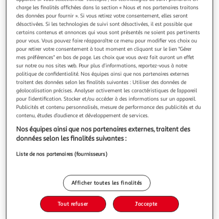
Illustration
Illustration
charge les finalités affichées dans la section « Nous et nos partenaires traitons
précédente
suivante
des données pour fournir ». Si vous retirez votre consentement, elles seront
désactivées. Si les technologies de suivi sont désactivées, il est possible que
certains contenus et annonces qui vous sont présentés ne soient pas pertinents
pour vous. Vous pouvez faire réapparaître ce menu pour modifier vos choix ou
PARIS PRIX
pour retirer votre consentement à tout moment en cliquant sur le lien "Gérer
mes préférences" en bas de page. Les choix que vous avez fait auront un effet
Commode 6 tiroirs lavido 75cm blanc laqué
sur notre ou nos sites web. Pour plus d’informations, reportez-vous à notre
Informations Techniques : Dimensions : L. 60 x l. 30 x H. 75
politique de confidentialité. Nos équipes ainsi que nos partenaires externes
cm Matières : Bois Massif & MDF Spécificités : Tendance &
traitent des données selon les finalités suivantes : Utiliser des données de
Design Commode Design 6 Tiroirs Effet Laqué Livré monté
En savoir +
géolocalisation précises. Analyser activement les caractéristiques de l’appareil
Nombre de colis : 1 Poids : 10,8 kg Couleur : Blanc Laqué
pour l’identification. Stocker et/ou accéder à des informations sur un appareil.
Vous voulez connaître le prix de ce produit ?
Publicités et contenu personnalisés, mesure de performance des publicités et du
contenu, études d’audience et développement de services.
Afficher le prix
Nos équipes ainsi que nos partenaires externes, traitent des
données selon les finalités suivantes :
Liste de nos partenaires (fournisseurs)
Description
Afficher toutes les finalités
Caractéristiques
Tout refuser
J'accepte