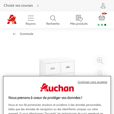
Aller
Choisir vos courses
directement
au
contenu
Aller
directement
Rayons
Recherche
Mes produits
à
la
recherche
Commode
Aller
directement
à
la
navigation
Aller
directement
à
Agr
la
rubrique
l'il
besoin
d'aide
à
Réd
20
l'il
Continuer sans accepter
à
Par
100
le
%
pro
Nous prenons à coeur de protéger vos données !
Nous et nos 68 partenaires stockons et accédons à des données personnelles,
telles que des données de navigation ou des identifiants uniques, sur votre
appareil. Si vous sélectionnez "J'accepte", les technologies de suivi prendront en