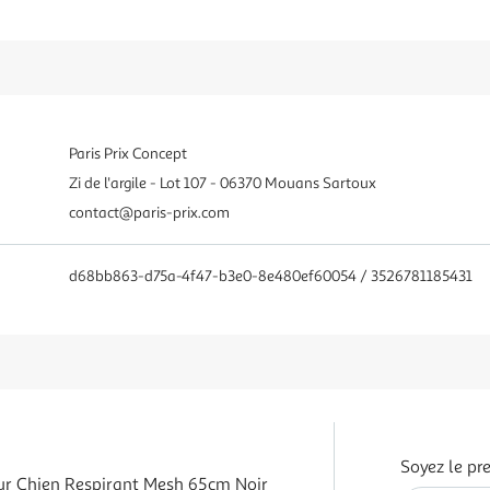
Paris Prix Concept
Zi de l'argile - Lot 107 - 06370 Mouans Sartoux
contact@paris-prix.com
d68bb863-d75a-4f47-b3e0-8e480ef60054 / 3526781185431
Soyez le pr
our Chien Respirant Mesh 65cm Noir