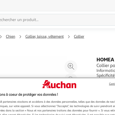
Chien
Collier, laisse, vêtement
Collier
HOMEA
Agrandir
Collier p
Informatio
l'illustration
Spécificités : Pratique & Efficace Collier Respirant 
à
Réduire
Chiens Cou
En savoir 
200%
l'illustration
Cont
Vendu par
P
à
Partager
ns à coeur de protéger vos données !
100
le
8 partenaires stockons et accédons à des données personnelles, telles que des données de nav
%
produit
niques, sur votre appareil. Si vous sélectionnez "J'accepte", les technologies de suivi prendront e
chées dans la section « Nous et nos partenaires traitons des données pour fournir ». Si vous retir
 elles seront désactivées. Si les technologies de suivi sont désactivées, il est possible que cer