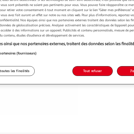
Vendu p
vous sont présentés ne soient pas pertinents pour vous. Vous pouvez faire réapparaître ce me
pour retirer votre consentement à tout moment en cliquant sur le lien "Gérer mes préférences" 
-29 %
 vous avez fait auront un effet sur notre ou nos sites web. Pour plus d’informations, reportez-v
confidentialité. Nos équipes ainsi que nos partenaires externes traitent des données selon les fi
6,99€
 données de géolocalisation précises. Analyser activement les caractéristiques de l’appareil pour 
4,99€
 accéder à des informations sur un appareil. Publicités et contenu personnalisés, mesure de p
 du contenu, études d’audience et développement de services.
s ainsi que nos partenaires externes, traitent des données selon les finalité
partenaires (fournisseurs)
toutes les finalités
Tout refuser
J'