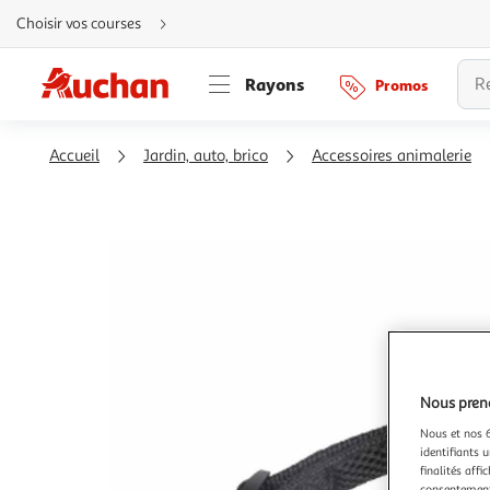
Aller
Choisir vos courses
directement
au
contenu
Aller
Rayons
Promos
directement
à
la
recherche
Aller
Accueil
Jardin, auto, brico
Accessoires animalerie
directement
à
la
navigation
Aller
directement
à
la
rubrique
besoin
d'aide
Nous preno
Nous et nos 6
identifiants u
finalités affi
consentement,