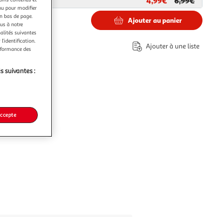
4,99€
6,99€
ar
Paris Prix
nu pour modifier
en bas de page.
Ajouter au panier
ous à notre
nalités suivantes
l’identification.
Ajouter à une liste
erformance des
s suivantes :
accepte