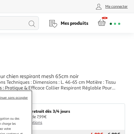
Me connecter
Lancer
Mes produits
la
recherche
our chien respirant mesh 65cm noir
ns Techniques : Dimensions : L. 46-65 cm Matière : Tissu
Réglable Pour
leur : Noir
+
inuer sans accepter
aris Prix
Livr. ou retrait dès 3/4 jours
A partir de 7,99€
igation ou des
Plus d'options
n charge les
ez votre
tains contenus et