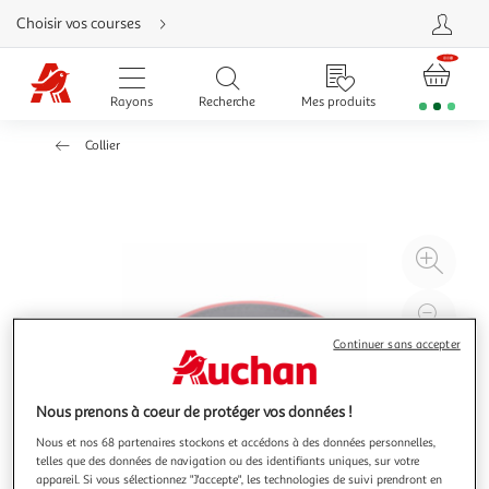
Aller
Choisir vos courses
directement
au
contenu
Aller
directement
Rayons
Recherche
Mes produits
à
la
recherche
Collier
Aller
directement
à
la
navigation
Aller
directement
à
Agr
la
rubrique
l'il
besoin
d'aide
à
Réd
20
l'il
Continuer sans accepter
à
Par
100
le
Nous prenons à coeur de protéger vos données !
%
pro
Nous et nos 68 partenaires stockons et accédons à des données personnelles,
telles que des données de navigation ou des identifiants uniques, sur votre
appareil. Si vous sélectionnez "J'accepte", les technologies de suivi prendront en