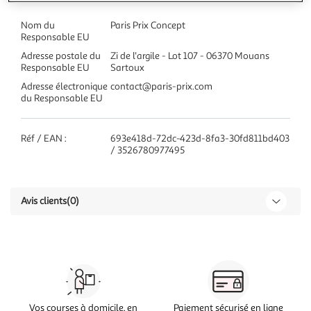
Nom du
Paris Prix Concept
Responsable EU
Adresse postale du
Zi de l'argile - Lot 107 - 06370 Mouans
Responsable EU
Sartoux
Adresse électronique
contact@paris-prix.com
du Responsable EU
Réf / EAN :
693e418d-72dc-423d-8fa3-30fd811bd403
/ 3526780977495
Avis clients
(0)
Vos courses à domicile, en
Paiement sécurisé en ligne