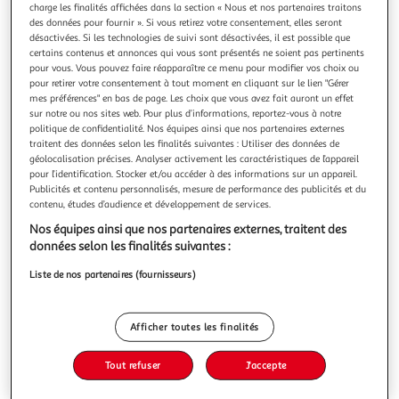
charge les finalités affichées dans la section « Nous et nos partenaires traitons
des données pour fournir ». Si vous retirez votre consentement, elles seront
désactivées. Si les technologies de suivi sont désactivées, il est possible que
certains contenus et annonces qui vous sont présentés ne soient pas pertinents
pour vous. Vous pouvez faire réapparaître ce menu pour modifier vos choix ou
pour retirer votre consentement à tout moment en cliquant sur le lien "Gérer
HOMEA
mes préférences" en bas de page. Les choix que vous avez fait auront un effet
Collier pour chien design uni 40cm rouge
sur notre ou nos sites web. Pour plus d’informations, reportez-vous à notre
Informations Techniques : Dimensions : L. 40 cm Matière :
politique de confidentialité. Nos équipes ainsi que nos partenaires externes
Polyuréthane Spécificités : Pratique & Efficace Collier Déco
traitent des données selon les finalités suivantes : Utiliser des données de
Design Uni Pour Chiens Couleur : Rouge
géolocalisation précises. Analyser activement les caractéristiques de l’appareil
En savoir +
pour l’identification. Stocker et/ou accéder à des informations sur un appareil.
Publicités et contenu personnalisés, mesure de performance des publicités et du
Vous voulez connaître le prix de ce produit ?
contenu, études d’audience et développement de services.
Afficher le prix
Nos équipes ainsi que nos partenaires externes, traitent des
données selon les finalités suivantes :
Liste de nos partenaires (fournisseurs)
Description
Afficher toutes les finalités
Caractéristiques
Tout refuser
J'accepte