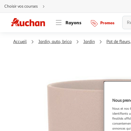
Aller
Choisir vos courses
directement
au
contenu
Aller
Rayons
Promos
directement
à
la
recherche
Aller
Accueil
Jardin, auto, brico
Jardin
Pot de fleurs,
directement
à
la
navigation
Aller
directement
à
la
rubrique
besoin
d'aide
Nous preno
Nous et nos 6
identifiants u
finalités affi
consentement,
annonces qui 