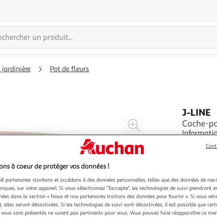
 jardinière
Pot de fleurs
J-LINE
Agrandir
Cache-po
Informatio
l'illustration
Céramique
à
Réduire
Cont
Ronde Poid
En savoir 
200%
l'illustration
ns à coeur de protéger vos données !
à
Partager
8 partenaires stockons et accédons à des données personnelles, telles que des données de nav
100
le
niques, sur votre appareil. Si vous sélectionnez "J'accepte", les technologies de suivi prendront e
%
produit
chées dans la section « Nous et nos partenaires traitons des données pour fournir ». Si vous retir
 elles seront désactivées. Si les technologies de suivi sont désactivées, il est possible que cer
vous sont présentés ne soient pas pertinents pour vous. Vous pouvez faire réapparaître ce me