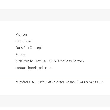
Marron
Céramique
Paris Prix Concept
Ronde
Zi de l'argile - Lot 107 - 06370 Mouans Sartoux
contact@paris-prix.com
b075f4d0-3785-4fa9-af27-d3fc117c01c7 / 5400924230357