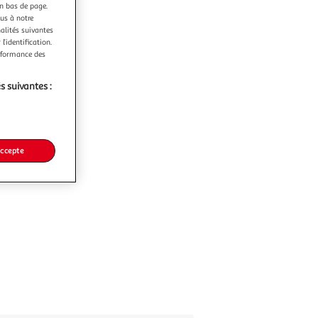
en bas de page.
ous à notre
nalités suivantes
l’identification.
erformance des
s suivantes :
accepte