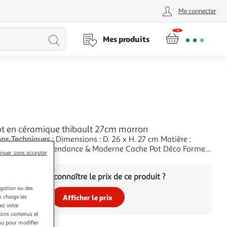
Me connecter
Lancer
Mes produits
la
recherche
t en céramique thibault 27cm marron
ns Techniques : Dimensions : D. 26 x H. 27 cm Matière :
 Spécificités : Tendance & Moderne Cache Pot Déco Forme
inuer sans accepter
s : 5,1 kg Couleur : Marron
+
Vous voulez connaître le prix de ce produit ?
igation ou des
Afficher le prix
n charge les
ez votre
tains contenus et
nu pour modifier