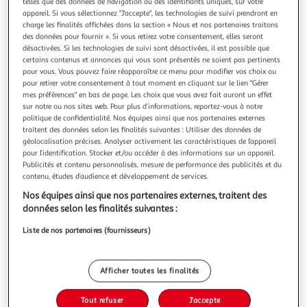
Illustration
Illustration
telles que des données de navigation ou des identifiants uniques, sur votre
appareil. Si vous sélectionnez "J'accepte", les technologies de suivi prendront en
précédente
suivante
charge les finalités affichées dans la section « Nous et nos partenaires traitons
des données pour fournir ». Si vous retirez votre consentement, elles seront
désactivées. Si les technologies de suivi sont désactivées, il est possible que
certains contenus et annonces qui vous sont présentés ne soient pas pertinents
THE HOME DECO FACTORY
pour vous. Vous pouvez faire réapparaître ce menu pour modifier vos choix ou
Bougie parfumée martelé or 9cm ambre
pour retirer votre consentement à tout moment en cliquant sur le lien "Gérer
mes préférences" en bas de page. Les choix que vous avez fait auront un effet
Informations Techniques : Dimensions : D. 8 x H. 9 cm
sur notre ou nos sites web. Pour plus d’informations, reportez-vous à notre
Matière : Cire Spécificités : Pratique & Utile Bougie
politique de confidentialité. Nos équipes ainsi que nos partenaires externes
Parfumée Forme Ronde Senteur : Ambre Couleur : Or
En savoir +
traitent des données selon les finalités suivantes : Utiliser des données de
Vendu par
Paris Prix
géolocalisation précises. Analyser activement les caractéristiques de l’appareil
pour l’identification. Stocker et/ou accéder à des informations sur un appareil.
Livr. ou retrait dès 3/4 jours
Publicités et contenu personnalisés, mesure de performance des publicités et du
A partir de 7,99€
contenu, études d’audience et développement de services.
Plus d'options
Nos équipes ainsi que nos partenaires externes, traitent des
données selon les finalités suivantes :
8,99€
10,99€
Vendu par
Paris Prix
Liste de nos partenaires (fournisseurs)
-18 %
Ajouter au panier
10,99€
Afficher toutes les finalités
8,99€
Ajouter à une liste
Tout refuser
J'accepte