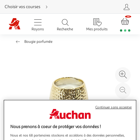
Aller
Choisir vos courses
directement
au
contenu
Aller
directement
Rayons
Recherche
Mes produits
à
la
recherche
Bougie parfumée
Aller
directement
à
la
navigation
Aller
directement
à
Agr
la
rubrique
l'il
besoin
d'aide
à
Réd
20
l'il
à
Par
Continuer sans accepter
100
le
%
pro
Nous prenons à coeur de protéger vos données !
Nous et nos 68 partenaires stockons et accédons à des données personnelles,