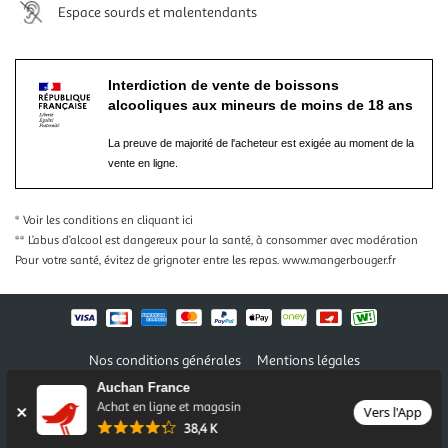
Espace sourds et malentendants
Interdiction de vente de boissons
alcooliques aux mineurs de moins de 18 ans
La preuve de majorité de l'acheteur est exigée au moment de la
vente en ligne.
* Voir les conditions
en cliquant ici
** L’abus d’alcool est dangereux pour la santé, à consommer avec modération
Pour votre santé, évitez de grignoter entre les repas.
www.mangerbouger.fr
Nos conditions générales
Mentions légales
Conditions des offres et promotions
Gérer mes préférences
Auchan France
Politique de confidentialité
Informations légales marketplace
Achat en ligne et magasin
Vers l'App
38,4 K
Auchan 2026 © Tous droits réservés