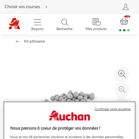
Aller
Choisir vos courses
directement
au
contenu
Aller
directement
Rayons
Recherche
Mes produits
à
la
recherche
Kit pâtisserie
Aller
directement
à
la
navigation
Aller
directement
à
Agr
la
rubrique
l'il
besoin
d'aide
à
Réd
20
l'il
à
Par
Continuer sans accepter
100
le
%
pro
Nous prenons à coeur de protéger vos données !
Nous et nos 68 partenaires stockons et accédons à des données personnelles,