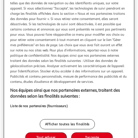
Illustration
Illustration
telles que des données de navigation ou des identifiants uniques, sur votre
précédente
suivante
appareil. Si vous sélectionnez "J'accepte", les technologies de suivi prendront en
charge les finalités affichées dans la section « Nous et nos partenaires traitons
des données pour fournir ». Si vous retirez votre consentement, elles seront
désactivées. Si les technologies de suivi sont désactivées, il est possible que
LILY COOK
certains contenus et annonces qui vous sont présentés ne soient pas pertinents
pour vous. Vous pouvez faire réapparaître ce menu pour modifier vos choix ou
Billes de cuisson silicone 150g gris
pour retirer votre consentement à tout moment en cliquant sur le lien "Gérer
Matière : Silicone Matière : Silicone Système : Non concerné
mes préférences" en bas de page. Les choix que vous avez fait auront un effet
Description : Utilisez ces billes de cuisson entièrement
sur notre ou nos sites web. Pour plus d’informations, reportez-vous à notre
réalisées en silicone pour cuire vos pâtes à blanc avant de
En savoir +
politique de confidentialité. Nos équipes ainsi que nos partenaires externes
garnir, vous réussirez toutes vos recettes.
traitent des données selon les finalités suivantes : Utiliser des données de
Vendu par
Paris Prix
géolocalisation précises. Analyser activement les caractéristiques de l’appareil
pour l’identification. Stocker et/ou accéder à des informations sur un appareil.
Livr. ou retrait dès 3/4 jours
Publicités et contenu personnalisés, mesure de performance des publicités et du
A partir de 7,99€
contenu, études d’audience et développement de services.
Plus d'options
Nos équipes ainsi que nos partenaires externes, traitent des
données selon les finalités suivantes :
9,99€
12,99€
Vendu par
Paris Prix
Liste de nos partenaires (fournisseurs)
-23 %
Ajouter au panier
12,99€
9,99€
Afficher toutes les finalités
Ajouter à une liste
Tout refuser
J'accepte