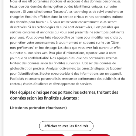
Nous et nos 68 partenaires stockons et accédons à des données personnelles,
telles que des données de navigation ou des identifiants uniques, sur votre
appareil. Si vous sélectionnez "J'accepte", les technologies de suivi prendront en
charge les finalités affichées dans la section « Nous et nos partenaires traitons
des données pour fournir ». Si vous retirez votre consentement, elles seront
désactivées. Si les technologies de suivi sont désactivées, il est possible que
PARIS PRIX
certains contenus et annonces qui vous sont présentés ne soient pas pertinents
Affiche Murale Encadrée City Map Cologne Round
pour vous. Vous pouvez faire réapparaître ce menu pour modifier vos choix ou
Informations Techniques : Matières : Affiche : Papier Haute
pour retirer votre consentement à tout moment en cliquant sur le lien "Gérer
mes préférences" en bas de page. Les choix que vous avez fait auront un effet
Qualité (170 g/m2) Cadre : Plastique, MDF & Verre
sur notre ou nos sites web. Pour plus d’informations, reportez-vous à notre
Acrylique Attache : Acier Spécificités : Type de Support :
En savoir +
politique de confidentialité. Nos équipes ainsi que nos partenaires externes
Mural Affiche Encadrée Feuille de protection incluse Haute
Vendu par
Paris Prix
traitent des données selon les finalités suivantes : Utiliser des données de
qualité : Impression HD résistante aux rayons UV Papier
géolocalisation précises. Analyser activement les caractéristiques de l’appareil
Couleur
d'un grammage d
pour l’identification. Stocker et/ou accéder à des informations sur un appareil.
+1
Noir
Publicités et contenu personnalisés, mesure de performance des publicités et du
contenu, études d’audience et développement de services.
Taille
Nos équipes ainsi que nos partenaires externes, traitent des
+2
données selon les finalités suivantes :
21 x 30 cm
Liste de nos partenaires (fournisseurs)
Livraison dès 8/9 jours
8,99€
Afficher toutes les finalités
Plus d'options